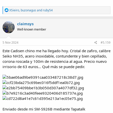
R
XSieiro
,
buzonagus
and
ruby54
e
a
c
claimsys
t
Well-known member
i
o
n
s
5 Nov 2024
#5.159
:
Este Cadisen chino me ha llegado hoy. Cristal de zafiro, calibre
Seiko NH35, acero inoxidable, contundente y bien cepillado,
corona roscada y 100m de resistencia al agua. Precio nuevo
irrisorio de 63 euros... Qué más se puede pedir.
Enviado desde mi SM-S926B mediante Tapatalk