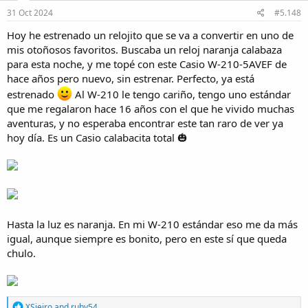
n
s
31 Oct 2024
#5.148
:
Hoy he estrenado un relojito que se va a convertir en uno de
mis otoñosos favoritos. Buscaba un reloj naranja calabaza
para esta noche, y me topé con este Casio W-210-5AVEF de
hace años pero nuevo, sin estrenar. Perfecto, ya está
estrenado
Al W-210 le tengo cariño, tengo uno estándar
que me regalaron hace 16 años con el que he vivido muchas
aventuras, y no esperaba encontrar este tan raro de ver ya
hoy día. Es un Casio calabacita total 🎃
Hasta la luz es naranja. En mi W-210 estándar eso me da más
igual, aunque siempre es bonito, pero en este sí que queda
chulo.
R
XSieiro
and
ruby54