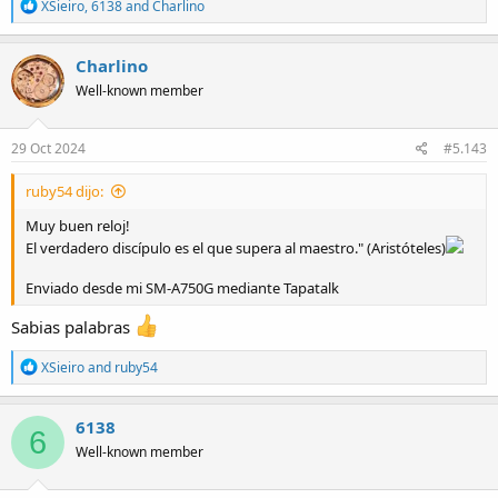
R
XSieiro
,
6138
and
Charlino
e
a
c
Charlino
t
Well-known member
i
o
n
s
29 Oct 2024
#5.143
:
ruby54 dijo:
Muy buen reloj!
El verdadero discípulo es el que supera al maestro." (Aristóteles)
Enviado desde mi SM-A750G mediante Tapatalk
Sabias palabras
R
XSieiro
and
ruby54
e
a
c
6138
6
t
Well-known member
i
o
n