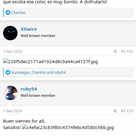
que existía ese color, es muy bonito. A disfrutarlo!
R
Charlino
e
a
c
XSieiro
t
Well-known member
i
o
n
s
1 Nov 2024
#5.152
:
R
buzonagus
,
Charlino
and
ruby54
e
a
c
ruby54
t
Well-known member
i
o
n
s
1 Nov 2024
#5.153
:
Buen viernes for all;
Saludos!