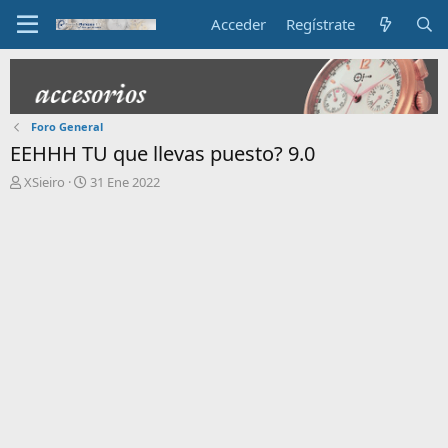
Acceder
Regístrate
Foro General
EEHHH TU que llevas puesto? 9.0
I
F
XSieiro
31 Ene 2022
n
e
i
c
c
h
i
a
a
d
d
e
o
i
r
n
d
i
e
c
l
i
t
o
e
m