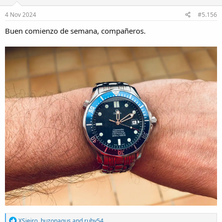
n
s
4 Nov 2024
#5.156
:
Buen comienzo de semana, compañeros.
R
XSieiro
,
buzonagus
and
ruby54