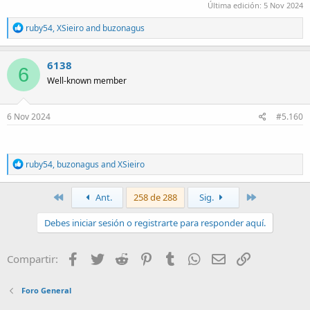
Última edición:
5 Nov 2024
R
ruby54
,
XSieiro
and
buzonagus
e
a
c
6138
6
t
Well-known member
i
o
n
s
6 Nov 2024
#5.160
:
R
ruby54
,
buzonagus
and
XSieiro
e
a
c
Primero
Último
Ant.
258 de 288
Sig.
t
i
Debes iniciar sesión o registrarte para responder aquí.
o
n
s
Facebook
Twitter
Reddit
Pinterest
Tumblr
WhatsApp
Email
Enlace
Compartir:
:
Foro General