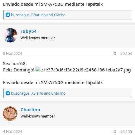
Enviado desde mi SM-A750G mediante Tapatalk
R
buzonagus
,
Charlino
and
XSieiro
e
a
c
ruby54
t
Well-known member
i
o
n
s
3 Nov 2024
#5.154
:
Sea lion'68;
Feliz Domingo!
Enviado desde mi SM-A750G mediante Tapatalk
R
buzonagus
,
XSieiro
and
Charlino
e
a
c
Charlino
t
Well-known member
i
o
n
s
4 Nov 2024
#5.155