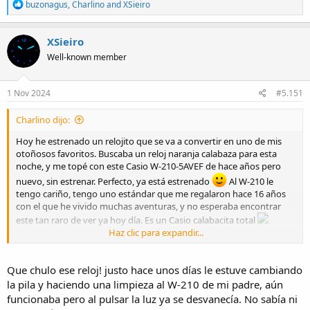
R
buzonagus
,
Charlino
and
XSieiro
e
a
c
XSieiro
t
Well-known member
i
o
n
s
1 Nov 2024
#5.151
:
Charlino dijo:
Hoy he estrenado un relojito que se va a convertir en uno de mis
otoñosos favoritos. Buscaba un reloj naranja calabaza para esta
noche, y me topé con este Casio W-210-5AVEF de hace años pero
nuevo, sin estrenar. Perfecto, ya está estrenado
Al W-210 le
tengo cariño, tengo uno estándar que me regalaron hace 16 años
con el que he vivido muchas aventuras, y no esperaba encontrar
este tan raro de ver ya hoy día. Es un Casio calabacita total
Haz clic para expandir...
Que chulo ese reloj! justo hace unos días le estuve cambiando
la pila y haciendo una limpieza al W-210 de mi padre, aún
Hasta la luz es naranja. En mi W-210 estándar eso me da más igual,
funcionaba pero al pulsar la luz ya se desvanecía. No sabía ni
aunque siempre es bonito, pero en este sí que queda chulo.