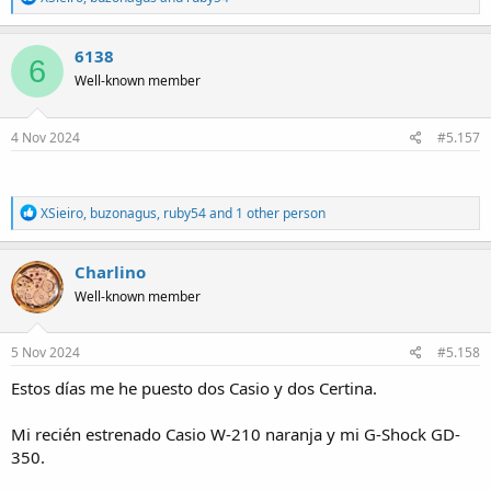
e
a
c
6138
6
t
Well-known member
i
o
n
s
4 Nov 2024
#5.157
:
R
XSieiro
,
buzonagus
,
ruby54
and 1 other person
e
a
c
Charlino
t
Well-known member
i
o
n
s
5 Nov 2024
#5.158
:
Estos días me he puesto dos Casio y dos Certina.
Mi recién estrenado Casio W-210 naranja y mi G-Shock GD-
350.