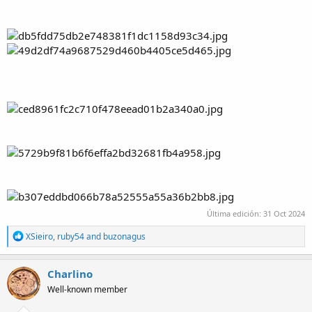
Última edición:
31 Oct 2024
R
XSieiro
,
ruby54
and
buzonagus
e
a
c
Charlino
t
Well-known member
i
o