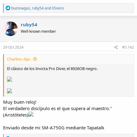
R
buzonagus
,
ruby54
and
XSieiro
e
a
c
ruby54
t
Well-known member
i
o
n
s
29 Oct 2024
#5.142
:
Charlino dijo:
El clásico de los Invicta Pro Diver, el 8926OB negro.
Muy buen reloj!
El verdadero discípulo es el que supera al maestro."
(Aristóteles)
Enviado desde mi SM-A750G mediante Tapatalk