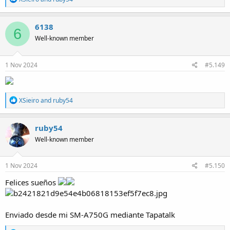
e
a
c
6138
6
t
Well-known member
i
o
n
s
1 Nov 2024
#5.149
:
R
XSieiro
and
ruby54
e
a
c
ruby54
t
Well-known member
i
o
n
s
1 Nov 2024
#5.150
:
Felices sueños
Enviado desde mi SM-A750G mediante Tapatalk