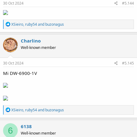
s
30 Oct 2024
#5.144
:
R
XSieiro
,
ruby54
and
buzonagus
e
a
c
Charlino
t
Well-known member
i
o
n
s
30 Oct 2024
#5.145
:
Mi DW-6900-1V
R
XSieiro
,
ruby54
and
buzonagus
e
a
c
6138
6
t
Well-known member
i