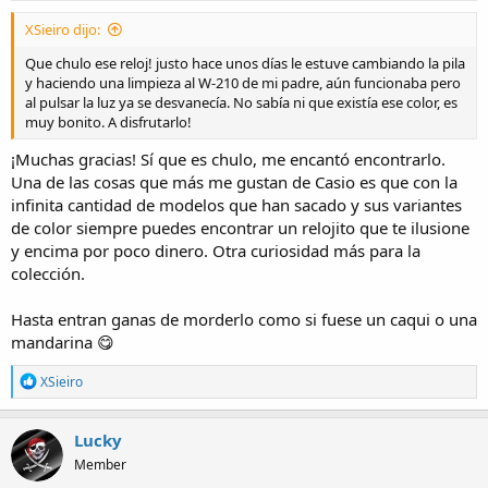
:
XSieiro dijo:
Que chulo ese reloj! justo hace unos días le estuve cambiando la pila
y haciendo una limpieza al W-210 de mi padre, aún funcionaba pero
al pulsar la luz ya se desvanecía. No sabía ni que existía ese color, es
muy bonito. A disfrutarlo!
¡Muchas gracias! Sí que es chulo, me encantó encontrarlo.
Una de las cosas que más me gustan de Casio es que con la
infinita cantidad de modelos que han sacado y sus variantes
de color siempre puedes encontrar un relojito que te ilusione
y encima por poco dinero. Otra curiosidad más para la
colección.
Hasta entran ganas de morderlo como si fuese un caqui o una
mandarina 😋
R
XSieiro
e
a
c
Lucky
t
Member
i
o