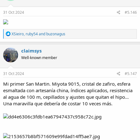
o
n
s
31 Oct 2024
#5.146
:
R
XSieiro
,
ruby54
and
buzonagus
e
a
c
claimsys
t
Well-known member
i
o
n
s
31 Oct 2024
#5.147
:
Mi primer San Martin. Miyota 9015, cristal de zafiro, esfera
esmaltada con artesanía china, índices aplicados, resistencia
al agua de 100 m, cepillados y ajustes que quitan el hipo...
Una maravilla que debería de costar 10 veces más.