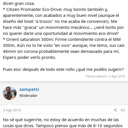
dicen gran cosa.
* Citizen Promaster Eco-Drive: muy bonito también y,
aparentemente, con acabados a muy buen nivel (aunque el
diseño del bisel "a trozos" no me acaba de convencer). Me
hace más "gracia" un movimiento mecánico... ¿seré tonto por
no querer darle una oportunidad al movimiento eco-drive?
* Orient saturation 300m: Firme contendiente contra el MM
300m. Aún no lo he visto "en vivo" aunque, me temo, sus casi
46mm sin corona probablemente sean demasiado para mí.
Espero poder verlo pronto.
Pues eso: después de todo este rollo ¿qué me podéis sugerir?
Última edición:
2 Ago 2016
zampetti
Moderador
3 Ago 2016
#2
No sé qué sugerirte, no estoy de acuerdo en muchas de las
cosas que dices. Tampoco pienso que más de 8-10 segundos