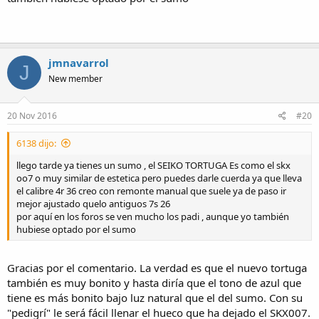
jmnavarrol
J
New member
20 Nov 2016
#20
6138 dijo:
llego tarde ya tienes un sumo , el SEIKO TORTUGA Es como el skx
oo7 o muy similar de estetica pero puedes darle cuerda ya que lleva
el calibre 4r 36 creo con remonte manual que suele ya de paso ir
mejor ajustado quelo antiguos 7s 26
por aquí en los foros se ven mucho los padi , aunque yo también
hubiese optado por el sumo
Gracias por el comentario. La verdad es que el nuevo tortuga
también es muy bonito y hasta diría que el tono de azul que
tiene es más bonito bajo luz natural que el del sumo. Con su
"pedigrí" le será fácil llenar el hueco que ha dejado el SKX007.