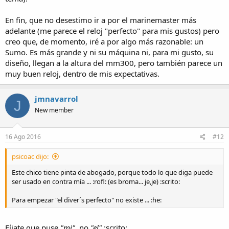
En fin, que no desestimo ir a por el marinemaster más
adelante (me parece el reloj "perfecto" para mis gustos) pero
creo que, de momento, iré a por algo más razonable: un
Sumo. Es más grande y ni su máquina ni, para mi gusto, su
diseño, llegan a la altura del mm300, pero también parece un
muy buen reloj, dentro de mis expectativas.
jmnavarrol
J
New member
16 Ago 2016
#12
psicoac dijo:
Este chico tiene pinta de abogado, porque todo lo que diga puede
ser usado en contra mía ... :rofl: (es broma... je,je) :scrito:
Para empezar "el diver´s perfecto" no existe ... :he:
Fíjate que puse
"mi"
, no
"el"
:scrito: