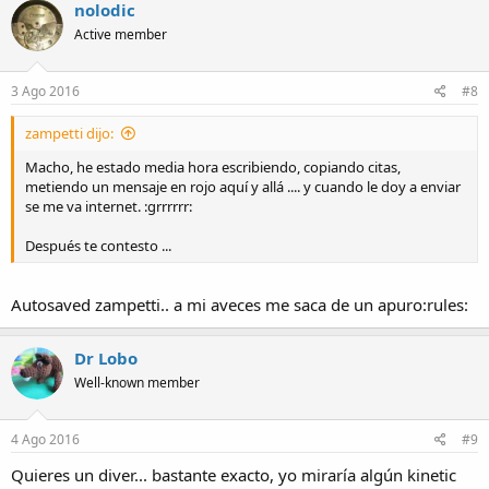
nolodic
pueden afinar dentro de esos límites pero, si no es así, por favor,
corrígeme.
Active member
3 Ago 2016
#8
Interesante. Sin embargo, las "claves de diseño" son similares a las
de mi Speedmaster (quiero decir: pones uno al lado del otro y es
zampetti dijo:
fácil decir que pertenecen a la misma casa), por lo que me gustaría
Macho, he estado media hora escribiendo, copiando citas,
buscar algo "diferente" y con un tamaño de 43.5mm me temo que la
metiendo un mensaje en rojo aquí y allá .... y cuando le doy a enviar
corona a las tres pueda ser una molestia. Gracias de todos modos
se me va internet. :grrrrrr:
por tu sugerencia y, en general, por tu respuesta.
Después te contesto ...
Autosaved zampetti.. a mi aveces me saca de un apuro:rules:
Dr Lobo
Well-known member
4 Ago 2016
#9
Quieres un diver... bastante exacto, yo miraría algún kinetic