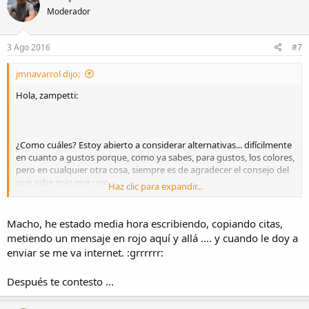
Moderador
3 Ago 2016
#7
jmnavarrol dijo:
Hola, zampetti:
¿Como cuáles? Estoy abierto a considerar alternativas... difícilmente
en cuanto a gustos porque, como ya sabes, para gustos, los colores,
pero en cualquier otra cosa, siempre es de agradecer el consejo del
que sabe más que uno.
Haz clic para expandir...
Macho, he estado media hora escribiendo, copiando citas,
Bueno, ahora mismo tengo dos relojes y los dos están por debajo
metiendo un mensaje en rojo aquí y allá .... y cuando le doy a
de esos números sin ser cronómetros certificados (y eso que uno
enviar se me va internet. :grrrrrr:
de ellos ronda los 50 años), así que imposible ya se que no es.
Entiendo, no obstante, que lo a mí me pueda parecer demasiado a
Después te contesto ...
ti te parezca razonable, por supuesto. Respecto a los Seiko, si bien
se que salen certificados para márgenes mucho mayores (no hablo
de los Grand Seiko), también parece que son máquinas que se