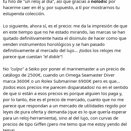
tu hilo de "un reloj al día", así que gracias a
nolodic
por
hacerme caer en él y, por supuesto, a tí por mostrarnos tu
estupenda colección.
Lo siguiente, ahora sí, es el precio: me da la impresión de que
en este tiempo que no he estado mirando, las marcas se han
quitado definitivamente hasta el disimulo de hacer como que
venden instrumentos horológicos y se han pasado
definitivamente al mercado del lujo... ¡todos los relojes me
parece que cuestan
"el doble"
!
No
"culpo"
a Seiko por poner el marinemaster a un precio de
catálogo de 2500€, cuando un Omega Seamaster Diver
marca 3600€ o un Rolex Submariner 6900€ pero es que...
¡todos esos precios me parecen disparatados! no en el sentido
de que si están a esos precios es porque alguien los paga y,
por lo tanto, ése es el precio de mercado, cuanto que no me
parece que respondan a un mercado de utilidades regido por
leyes de pura oferta y demanda (que es lo que quería esperar
para un reloj-herramienta), sino al del lujo, con curvas de
precios de tipo Giffen (pero me temo que me estoy yendo del
tema).