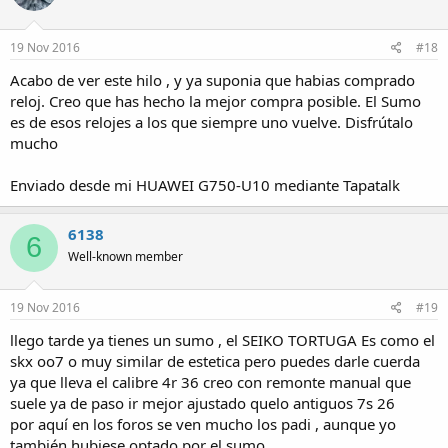
19 Nov 2016
#18
Acabo de ver este hilo , y ya suponia que habias comprado
reloj. Creo que has hecho la mejor compra posible. El Sumo
es de esos relojes a los que siempre uno vuelve. Disfrútalo
mucho
Enviado desde mi HUAWEI G750-U10 mediante Tapatalk
6138
6
Well-known member
19 Nov 2016
#19
llego tarde ya tienes un sumo , el SEIKO TORTUGA Es como el
skx oo7 o muy similar de estetica pero puedes darle cuerda
ya que lleva el calibre 4r 36 creo con remonte manual que
suele ya de paso ir mejor ajustado quelo antiguos 7s 26
por aquí en los foros se ven mucho los padi , aunque yo
también hubiese optado por el sumo