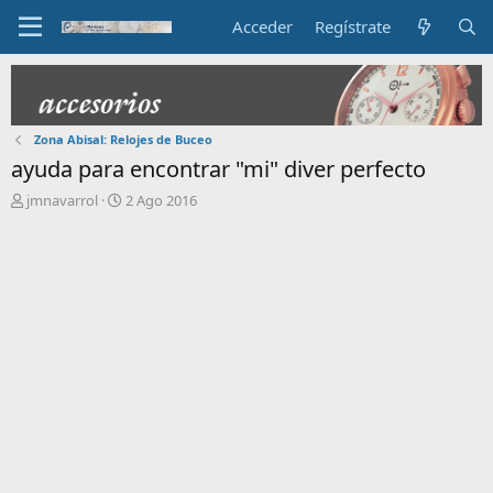
Acceder
Regístrate
Zona Abisal: Relojes de Buceo
ayuda para encontrar "mi" diver perfecto
I
F
jmnavarrol
2 Ago 2016
n
e
i
c
c
h
i
a
a
d
d
e
o
i
r
n
d
i
e
c
l
i
t
o
e
m