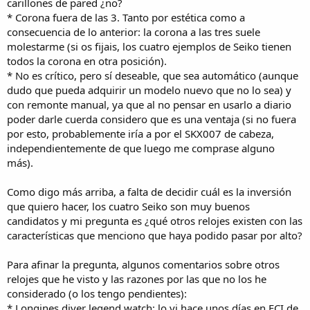
carillones de pared ¿no?
* Corona fuera de las 3. Tanto por estética como a
consecuencia de lo anterior: la corona a las tres suele
molestarme (si os fijais, los cuatro ejemplos de Seiko tienen
todos la corona en otra posición).
* No es crítico, pero sí deseable, que sea automático (aunque
dudo que pueda adquirir un modelo nuevo que no lo sea) y
con remonte manual, ya que al no pensar en usarlo a diario
poder darle cuerda considero que es una ventaja (si no fuera
por esto, probablemente iría a por el SKX007 de cabeza,
independientemente de que luego me comprase alguno
más).
Como digo más arriba, a falta de decidir cuál es la inversión
que quiero hacer, los cuatro Seiko son muy buenos
candidatos y mi pregunta es ¿qué otros relojes existen con las
características que menciono que haya podido pasar por alto?
Para afinar la pregunta, algunos comentarios sobre otros
relojes que he visto y las razones por las que no los he
considerado (o los tengo pendientes):
* Longines diver legend watch: lo vi hace unos días en ECI de