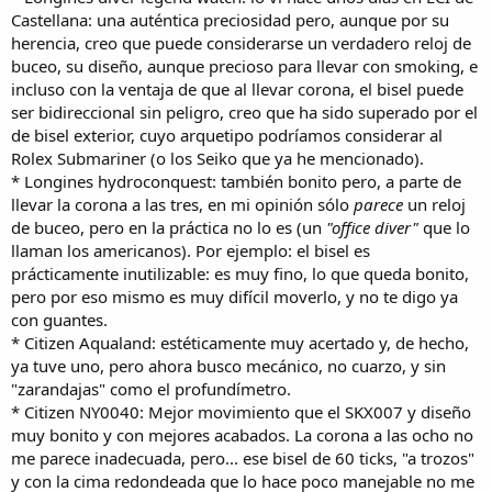
Castellana: una auténtica preciosidad pero, aunque por su
herencia, creo que puede considerarse un verdadero reloj de
buceo, su diseño, aunque precioso para llevar con smoking, e
incluso con la ventaja de que al llevar corona, el bisel puede
ser bidireccional sin peligro, creo que ha sido superado por el
de bisel exterior, cuyo arquetipo podríamos considerar al
Rolex Submariner (o los Seiko que ya he mencionado).
* Longines hydroconquest: también bonito pero, a parte de
llevar la corona a las tres, en mi opinión sólo
parece
un reloj
de buceo, pero en la práctica no lo es (un
"office diver"
que lo
llaman los americanos). Por ejemplo: el bisel es
prácticamente inutilizable: es muy fino, lo que queda bonito,
pero por eso mismo es muy difícil moverlo, y no te digo ya
con guantes.
* Citizen Aqualand: estéticamente muy acertado y, de hecho,
ya tuve uno, pero ahora busco mecánico, no cuarzo, y sin
"zarandajas" como el profundímetro.
* Citizen NY0040: Mejor movimiento que el SKX007 y diseño
muy bonito y con mejores acabados. La corona a las ocho no
me parece inadecuada, pero... ese bisel de 60 ticks, "a trozos"
y con la cima redondeada que lo hace poco manejable no me