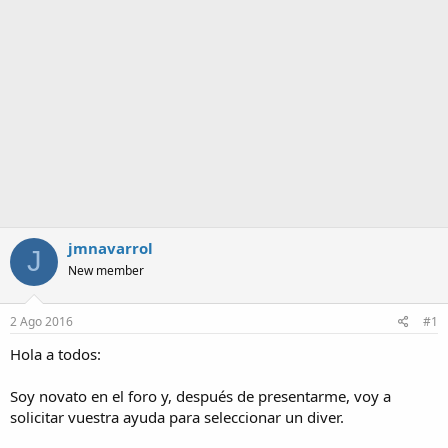
a
jmnavarrol
J
New member
2 Ago 2016
#1
Hola a todos:
Soy novato en el foro y, después de presentarme, voy a
solicitar vuestra ayuda para seleccionar un diver.