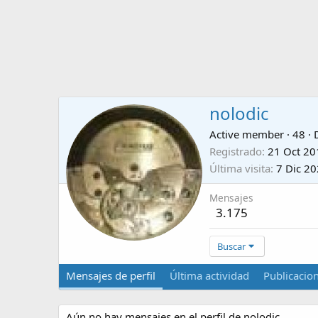
nolodic
Active member
·
48
·
Registrado
21 Oct 20
Última visita
7 Dic 2
Mensajes
3.175
Buscar
Mensajes de perfil
Última actividad
Publicacio
Aún no hay mensajes en el perfil de nolodic.