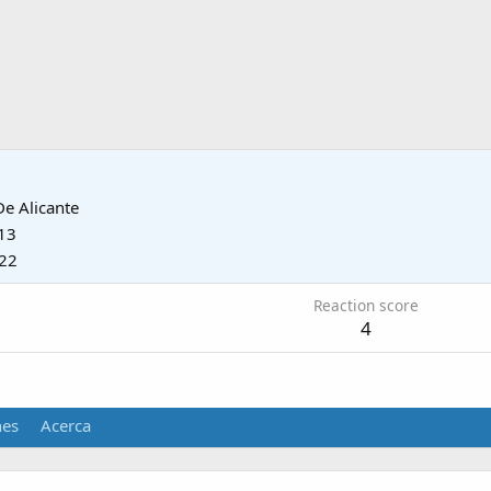
De
Alicante
13
022
Reaction score
4
nes
Acerca