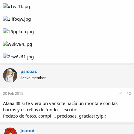
a
psicoac
Active member
20 Feb 2015
#2
Alaaa !!!! si te viera un yanki te hacía un montaje con las
barras y estrellas de fondo ... :scrito:
Pedazo de fotos, compi ... preciosas, gracias! :yipi:
Joanot