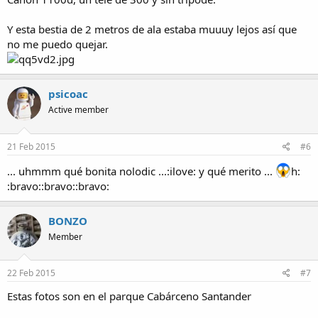
Y esta bestia de 2 metros de ala estaba muuuy lejos así que
no me puedo quejar.
psicoac
Active member
21 Feb 2015
#6
... uhmmm qué bonita nolodic ...:ilove: y qué merito ...
h:
:bravo::bravo::bravo:
BONZO
Member
22 Feb 2015
#7
Estas fotos son en el parque Cabárceno Santander