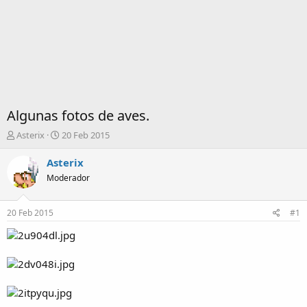
Algunas fotos de aves.
I
F
Asterix
20 Feb 2015
n
e
i
c
Asterix
c
h
Moderador
i
a
a
d
d
e
20 Feb 2015
#1
o
i
r
n
d
i
e
c
l
i
t
o
e
m