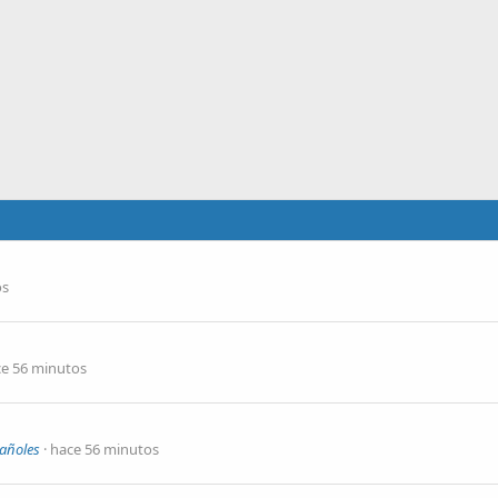
os
e 56 minutos
añoles
hace 56 minutos