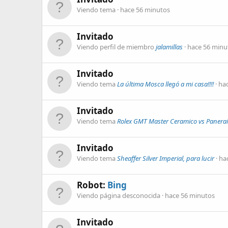
Viendo tema
hace 56 minutos
Invitado
Viendo perfil de miembro
jalamillas
hace 56 minu
Invitado
Viendo tema
La última Mosca llegó a mi casa!!!!
ha
Invitado
Viendo tema
Rolex GMT Master Ceramico vs Paner
Invitado
Viendo tema
Sheaffer Silver Imperial, para lucir
ha
Robot:
Bing
Viendo página desconocida
hace 56 minutos
Invitado