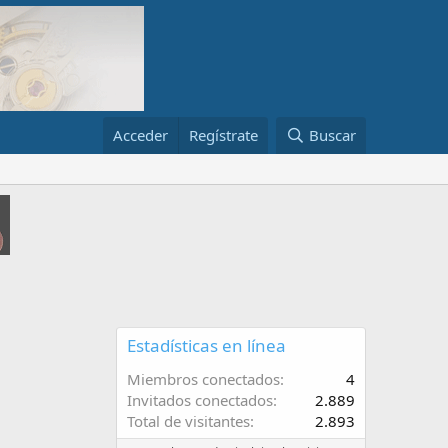
Acceder
Regístrate
Buscar
Estadísticas en línea
Miembros conectados
4
Invitados conectados
2.889
Total de visitantes
2.893