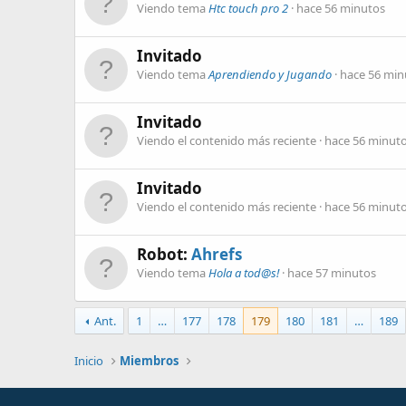
Viendo tema
Htc touch pro 2
hace 56 minutos
Invitado
Viendo tema
Aprendiendo y Jugando
hace 56 min
Invitado
Viendo el contenido más reciente
hace 56 minut
Invitado
Viendo el contenido más reciente
hace 56 minut
Robot:
Ahrefs
Viendo tema
Hola a tod@s!
hace 57 minutos
Ant.
1
…
177
178
179
180
181
…
189
Inicio
Miembros