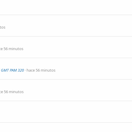
tos
ce 56 minutos
ai GMT PAM 320
hace 56 minutos
ce 56 minutos