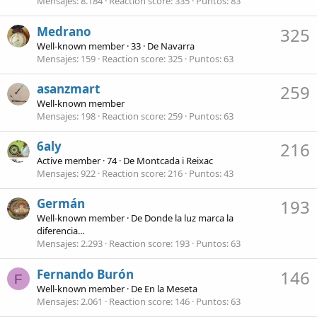
Mensajes
8.184
Reaction score
335
Puntos
83
Medrano
325
Well-known member
·
33
·
De
Navarra
Mensajes
159
Reaction score
325
Puntos
63
asanzmart
259
Well-known member
Mensajes
198
Reaction score
259
Puntos
63
6aly
216
Active member
·
74
·
De
Montcada i Reixac
Mensajes
922
Reaction score
216
Puntos
43
Germán
193
Well-known member
·
De
Donde la luz marca la
diferencia...
Mensajes
2.293
Reaction score
193
Puntos
63
Fernando Burón
146
F
Well-known member
·
De
En la Meseta
Mensajes
2.061
Reaction score
146
Puntos
63