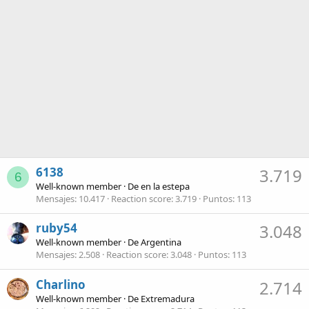
6138
3.719
6
Well-known member
·
De
en la estepa
Mensajes
10.417
Reaction score
3.719
Puntos
113
ruby54
3.048
Well-known member
·
De
Argentina
Mensajes
2.508
Reaction score
3.048
Puntos
113
Charlino
2.714
Well-known member
·
De
Extremadura