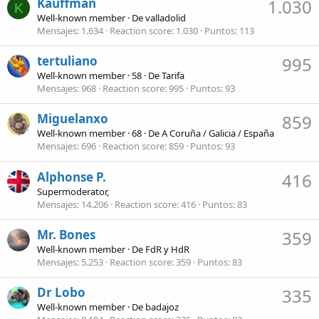
Kauffman
1.030
K
Well-known member
·
De
valladolid
Mensajes
1.634
Reaction score
1.030
Puntos
113
tertuliano
995
Well-known member
·
58
·
De
Tarifa
Mensajes
968
Reaction score
995
Puntos
93
Miguelanxo
859
Well-known member
·
68
·
De
A Coruña / Galicia / España
Mensajes
696
Reaction score
859
Puntos
93
Alphonse P.
416
Supermoderator,
Mensajes
14.206
Reaction score
416
Puntos
83
Mr. Bones
359
Well-known member
·
De
FdR y HdR
Mensajes
5.253
Reaction score
359
Puntos
83
Dr Lobo
335
Well-known member
·
De
badajoz