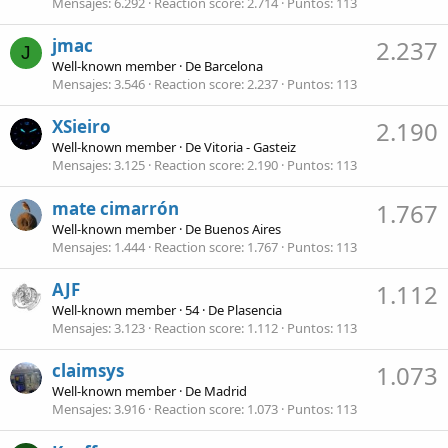
Mensajes
6.292
Reaction score
2.714
Puntos
113
jmac
2.237
J
Well-known member
·
De
Barcelona
Mensajes
3.546
Reaction score
2.237
Puntos
113
XSieiro
2.190
Well-known member
·
De
Vitoria - Gasteiz
Mensajes
3.125
Reaction score
2.190
Puntos
113
mate cimarrón
1.767
Well-known member
·
De
Buenos Aires
Mensajes
1.444
Reaction score
1.767
Puntos
113
AJF
1.112
Well-known member
·
54
·
De
Plasencia
Mensajes
3.123
Reaction score
1.112
Puntos
113
claimsys
1.073
Well-known member
·
De
Madrid
Mensajes
3.916
Reaction score
1.073
Puntos
113