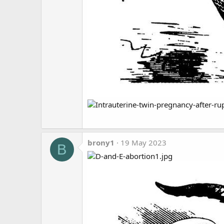
brony1
19 May 2023
B