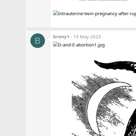
brony1
19 May 2023
B