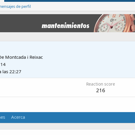
ensajes de perfil
De
Montcada i Reixac
014
a las 22:27
Reaction score
216
nes
Acerca