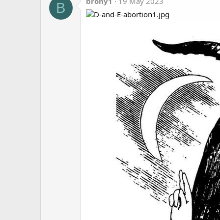
brony1
19 May 2023
B