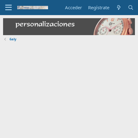
Acceder
Regístrate
6aly