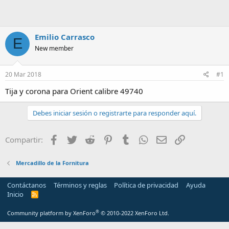
m
a
Emilio Carrasco
E
New member
20 Mar 2018
#1
Tija y corona para Orient calibre 49740
Debes iniciar sesión o registrarte para responder aquí.
Facebook
Twitter
Reddit
Pinterest
Tumblr
WhatsApp
Email
Enlace
Compartir:
Mercadillo de la Fornitura
Contáctanos
Términos y reglas
Política de privacidad
Ayuda
Inicio
R
S
S
®
Community platform by XenForo
© 2010-2022 XenForo Ltd.