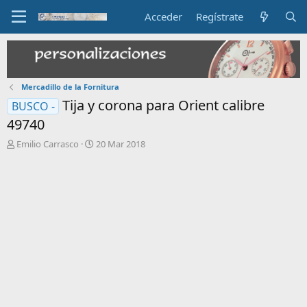
Acceder
Regístrate
Mercadillo de la Fornitura
Tija y corona para Orient calibre
BUSCO -
49740
I
F
Emilio Carrasco
20 Mar 2018
n
e
i
c
c
h
i
a
a
d
d
e
o
i
r
n
d
i
e
c
l
i
t
o
e