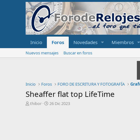
Inicio
Foros
Novedades
Miembros
Nuevos mensajes
Buscar en foros
Inicio
Foros
FORO DE ESCRITURA Y FOTOGRAFÍA
Graf
Sheaffer flat top LifeTime
I
F
thibor
26 Dic 2023
n
e
i
c
c
h
i
a
a
d
d
e