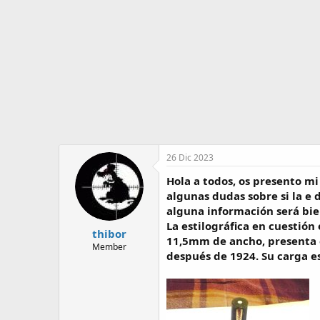
o
i
r
n
d
i
e
c
l
i
t
o
e
m
a
26 Dic 2023
Hola a todos, os presento mi
algunas dudas sobre si la e
alguna información será bie
La estilográfica en cuestión
thibor
11,5mm de ancho, presenta e
Member
después de 1924. Su carga e