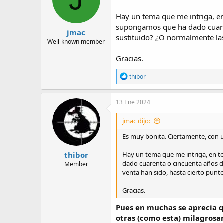
o
n
Hay un tema que me intriga, en
s
:
supongamos que ha dado cuaren
jmac
sustituido? ¿O normalmente las
Well-known member
Gracias.
R
thibor
e
a
c
13 Ene 2024
t
i
jmac dijo:
o
n
Es muy bonita. Ciertamente, con un
s
:
thibor
Hay un tema que me intriga, en to
dado cuarenta o cincuenta años de
Member
venta han sido, hasta cierto punt
Gracias.
Pues en muchas se aprecia qu
otras (como esta) milagrosam