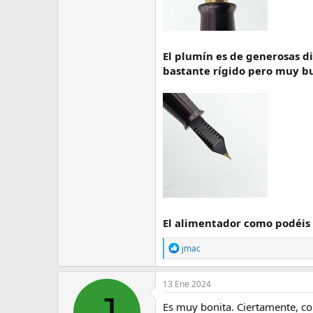
El plumín es de generosas d
bastante rígido pero muy bu
El alimentador como podéis 
R
jmac
e
a
c
13 Ene 2024
t
J
i
Es muy bonita. Ciertamente, con