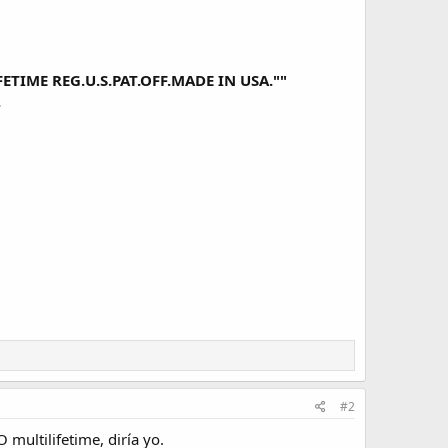
IFETIME REG.U.S.PAT.OFF.MADE IN USA.""
.
#2
multilifetime, diría yo.