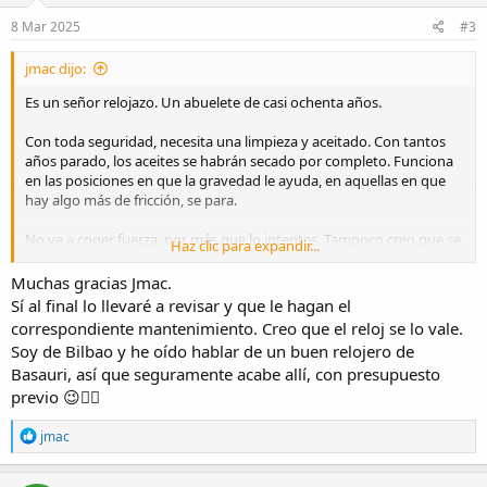
n
s
8 Mar 2025
#3
:
jmac dijo:
Es un señor relojazo. Un abuelete de casi ochenta años.
Con toda seguridad, necesita una limpieza y aceitado. Con tantos
años parado, los aceites se habrán secado por completo. Funciona
en las posiciones en que la gravedad le ayuda, en aquellas en que
hay algo más de fricción, se para.
No va a coger fuerza, por más que lo intentes. Tampoco creo que se
Haz clic para expandir...
vaya a averiar, pero no le va a beneficiar.
Muchas gracias Jmac.
¿Dónde vives? Sería conveniente buscar un relojero de confianza de
Sí al final lo llevaré a revisar y que le hagan el
tu zona. Sobre todo, pide presupuesto. En un Servicio Técnico
correspondiente mantenimiento. Creo que el reloj se lo vale.
Oficial, la broma de repasar un reloj antiguo no bajará de 300 €;
Soy de Bilbao y he oído hablar de un buen relojero de
puede ser interesante si han de cambiar piezas (creo que Omega
Basauri, así que seguramente acabe allí, con presupuesto
tiene un departamento especialmente dedicado al tema; no me
previo 😉👍🏻
hagas mucho caso, puedo estar confundido de marca). Pero en
general, un buen relojero te lo dejará en buen estado de marcha.
R
jmac
e
No le pidas una precisión extraordinaria, es un reloj anciano. Una
a
desviación de dos minutos al día entra dentro de lo normal.
c