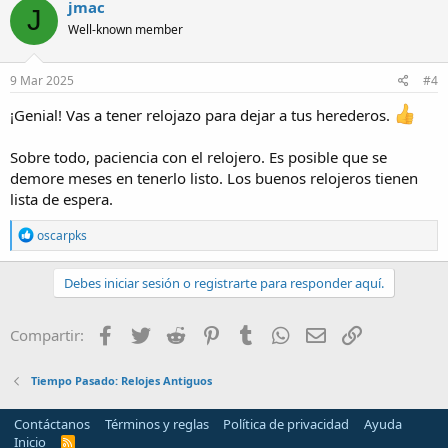
jmac
J
t
Well-known member
i
o
n
s
9 Mar 2025
#4
:
¡Genial! Vas a tener relojazo para dejar a tus herederos.
Sobre todo, paciencia con el relojero. Es posible que se
demore meses en tenerlo listo. Los buenos relojeros tienen
lista de espera.
R
oscarpks
e
a
c
Debes iniciar sesión o registrarte para responder aquí.
t
i
o
Facebook
Twitter
Reddit
Pinterest
Tumblr
WhatsApp
Email
Enlace
Compartir:
n
s
:
Tiempo Pasado: Relojes Antiguos
Contáctanos
Términos y reglas
Política de privacidad
Ayuda
Inicio
R