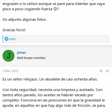
engrasen o lo utilizo aunque se pare para intentar que vaya
poco a poco cogiendo fuerza 😊?
Os adjunto algunas fotos .
Gracias foro!!
R
jmac
e
a
c
jmac
J
t
Well-known member
i
o
n
s
5 Mar 2025
#2
:
Es un señor relojazo. Un abuelete de casi ochenta años.
Con toda seguridad, necesita una limpieza y aceitado. Con
tantos años parado, los aceites se habrán secado por
completo. Funciona en las posiciones en que la gravedad le
ayuda, en aquellas en que hay algo más de fricción, se para.