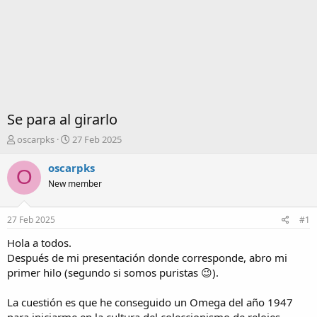
Se para al girarlo
I
F
oscarpks
27 Feb 2025
n
e
i
c
oscarpks
O
c
h
New member
i
a
a
d
d
e
27 Feb 2025
#1
o
i
r
n
Hola a todos.
d
i
Después de mi presentación donde corresponde, abro mi
e
c
primer hilo (segundo si somos puristas 😉).
l
i
t
o
La cuestión es que he conseguido un Omega del año 1947
e
m