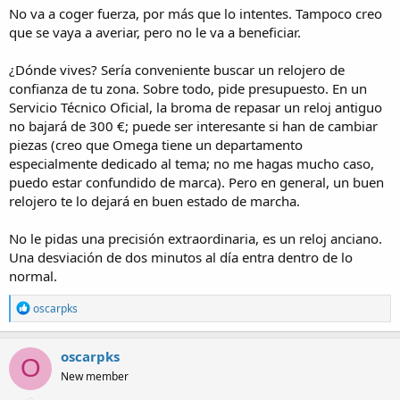
No va a coger fuerza, por más que lo intentes. Tampoco creo
que se vaya a averiar, pero no le va a beneficiar.
¿Dónde vives? Sería conveniente buscar un relojero de
confianza de tu zona. Sobre todo, pide presupuesto. En un
Servicio Técnico Oficial, la broma de repasar un reloj antiguo
no bajará de 300 €; puede ser interesante si han de cambiar
piezas (creo que Omega tiene un departamento
especialmente dedicado al tema; no me hagas mucho caso,
puedo estar confundido de marca). Pero en general, un buen
relojero te lo dejará en buen estado de marcha.
No le pidas una precisión extraordinaria, es un reloj anciano.
Una desviación de dos minutos al día entra dentro de lo
normal.
R
oscarpks
e
a
c
oscarpks
O
t
New member
i
o