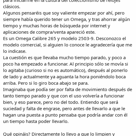
para iniciarme en la cultura del coleccionismo de relojes
a
clásicos.
Algunos pensaréis que soy valiente empezar por ahí, pero
siempre había querido tener un Omega, y tras ahorrar algún
tiempo y muchas horas de búsqueda por internet y
aplicaciones de compra/venta apareció este.
Es un Omega Calibre 265 y modelo 2503-9. Desconozco el
modelo comercial, si alguien lo conoce le agradecería que me
lo indicase.
La cuestión es que llevaba mucho tiempo parado, y poco a
poco ha empezado a funcionar. Al principio sólo se movía si
lo agitaba (curioso si no es automático), después al ponerlo
de lado y actualmente ya aguanta la hora poniéndolo boca
arriba. Pero si lo giro boca abajo se para.
Imaginaba que podía ser por falta de movimiento después de
tanto tiempo parado y que con el uso volvería a funcionar
bien, y eso parece, pero no del todo. Entiendo que será
suciedad y falta de engrase, pero antes de llevarlo a que le
hagan una puesta a punto pensaba que podría andar con él
un tiempo hasta poder llevarlo.
Qué opináis? Directamente lo llevo a que lo limpien y