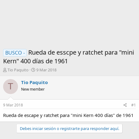
Rueda de esscpe y ratchet para "mini
BUSCO -
Kern" 400 días de 1961
I
F
Tio Paquito
9 Mar 2018
n
e
i
c
Tio Paquito
T
c
h
New member
i
a
a
d
d
e
9 Mar 2018
#1
o
i
r
n
Rueda de escape y ratchet para "mini Kern 400 días" de 1961
d
i
e
c
Debes iniciar sesión o registrarte para responder aquí.
l
i
t
o