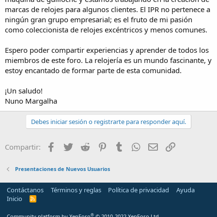
marcas de relojes para algunos clientes. El IPR no pertenece a
ningún gran grupo empresarial; es el fruto de mi pasión
como coleccionista de relojes excéntricos y menos comunes.
Espero poder compartir experiencias y aprender de todos los
miembros de este foro. La relojería es un mundo fascinante, y
estoy encantado de formar parte de esta comunidad.
¡Un saludo!
Nuno Margalha
Debes iniciar sesión o registrarte para responder aquí.
Facebook
Twitter
Reddit
Pinterest
Tumblr
WhatsApp
Email
Enlace
Compartir:
Presentaciones de Nuevos Usuarios
Contáctanos
Términos y reglas
Política de privacidad
Ayuda
Inicio
R
S
S
®
Community platform by XenForo
© 2010-2022 XenForo Ltd.