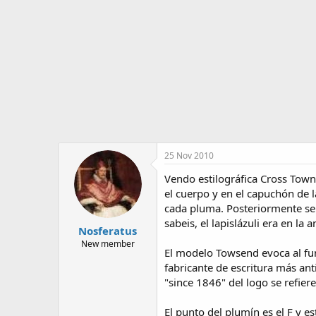
o
i
r
n
d
i
e
c
l
i
t
o
e
m
a
25 Nov 2010
Vendo estilográfica Cross Towns
el cuerpo y en el capuchón de l
cada pluma. Posteriormente se 
sabeis, el lapislázuli era en l
Nosferatus
New member
El modelo Towsend evoca al fun
fabricante de escritura más an
"since 1846" del logo se refie
El punto del plumín es el F y 