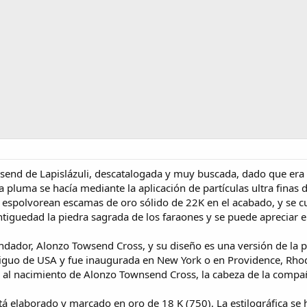
end de Lapislázuli, descatalogada y muy buscada, dado que era un
a pluma se hacía mediante la aplicación de partículas ultra finas 
espolvorean escamas de oro sólido de 22K en el acabado, y se c
a antiguedad la piedra sagrada de los faraones y se puede aprecia
dador, Alonzo Towsend Cross, y su diseño es una versión de la pl
tiguo de USA y fue inaugurada en New York o en Providence, Rhode
re al nacimiento de Alonzo Townsend Cross, la cabeza de la compa
está elaborado y marcado en oro de 18 K (750). La estilográfica s