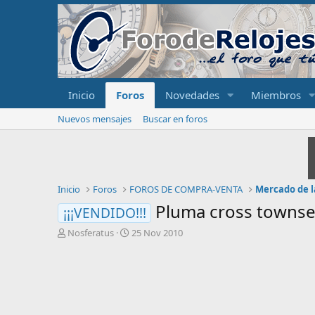
Inicio
Foros
Novedades
Miembros
Nuevos mensajes
Buscar en foros
Inicio
Foros
FOROS DE COMPRA-VENTA
Mercado de l
Pluma cross townsen
¡¡¡VENDIDO!!!
I
F
Nosferatus
25 Nov 2010
n
e
i
c
c
h
i
a
a
d
d
e