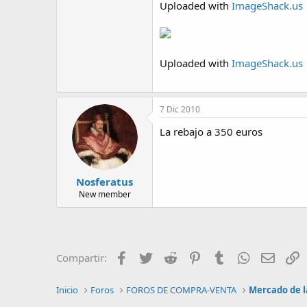
Uploaded with
ImageShack.us
Uploaded with
ImageShack.us
7 Dic 2010
La rebajo a 350 euros
Nosferatus
New member
Facebook
Twitter
Reddit
Pinterest
Tumblr
WhatsApp
Email
E
Compartir:
Inicio
Foros
FOROS DE COMPRA-VENTA
Mercado de l