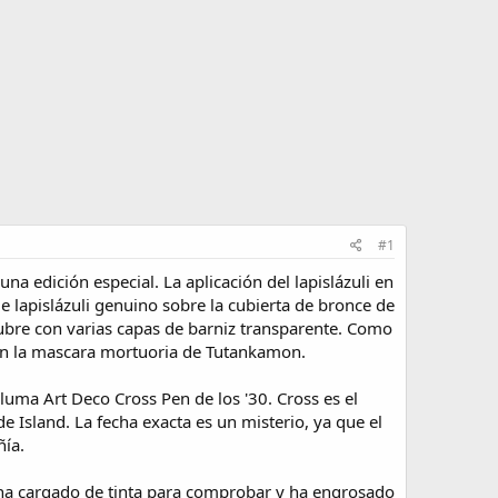
#1
a edición especial. La aplicación del lapislázuli en
de lapislázuli genuino sobre la cubierta de bronce de
ubre con varias capas de barniz transparente. Como
r en la mascara mortuoria de Tutankamon.
uma Art Deco Cross Pen de los '30. Cross es el
 Island. La fecha exacta es un misterio, ya que el
ñía.
e ha cargado de tinta para comprobar y ha engrosado