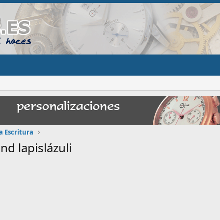
a Escritura
d lapislázuli