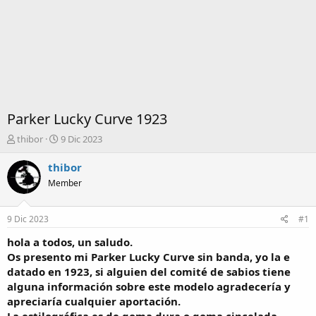
Parker Lucky Curve 1923
I
F
thibor
9 Dic 2023
n
e
i
c
thibor
c
h
Member
i
a
a
d
d
e
9 Dic 2023
#1
o
i
r
n
hola a todos, un saludo.
d
i
Os presento mi Parker Lucky Curve sin banda, yo la e
e
c
datado en 1923, si alguien del comité de sabios tiene
l
i
alguna información sobre este modelo agradecería y
t
o
apreciaría cualquier aportación.
e
m