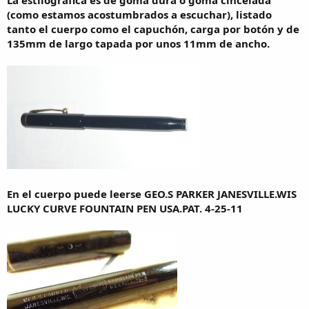
La estilográfica es de goma dura o goma cincelada
a
(como estamos acostumbrados a escuchar), listado
tanto el cuerpo como el capuchón, carga por botón y de
135mm de largo tapada por unos 11mm de ancho.
En el cuerpo puede leerse GEO.S PARKER JANESVILLE.WIS
LUCKY CURVE FOUNTAIN PEN USA.PAT. 4-25-11