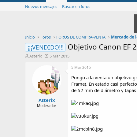
Nuevos mensajes
Buscar en foros
Inicio
Foros
FOROS DE COMPRA-VENTA
Mercado de l
Objetivo Canon EF 
¡¡¡VENDIDO!!!
I
F
Asterix
5 Mar 2015
n
e
i
c
5 Mar 2015
c
h
Pongo a la venta un objetivo g
i
a
a
d
Frame). En estado casi perfect
d
e
de 52 mm de diámetro y tapas or
o
i
Asterix
r
n
d
i
Moderador
e
c
l
i
t
o
e
m