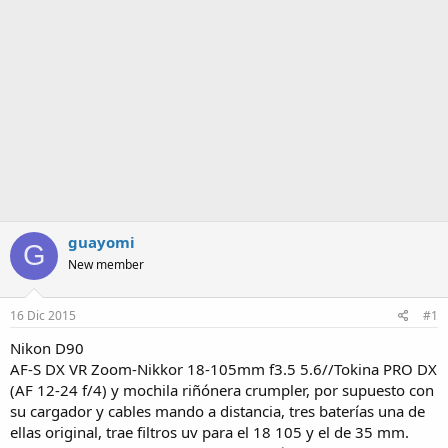
a
guayomi
G
New member
16 Dic 2015
#1
Nikon D90
AF-S DX VR Zoom-Nikkor 18-105mm f3.5 5.6//Tokina PRO DX
(AF 12-24 f/4) y mochila riñónera crumpler, por supuesto con
su cargador y cables mando a distancia, tres baterías una de
ellas original, trae filtros uv para el 18 105 y el de 35 mm.