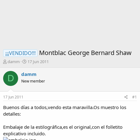
Montblac George Bernard Shaw
¡¡¡VENDIDO!!!
I
F
damm
17 Jun 2011
n
e
i
c
damm
D
c
h
New member
i
a
a
d
d
e
17 Jun 2011
#1
o
i
r
n
Buenos días a todos,vendo esta maravilla.Os muestro los
d
i
detalles:
e
c
l
i
Embalaje de la estilográfica,es el original,con el folletito
t
o
explicativo incluido.
e
m