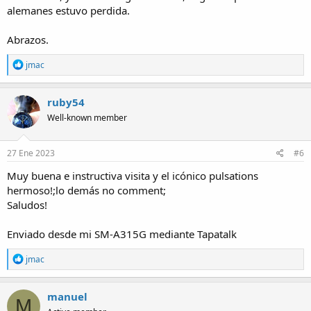
alemanes estuvo perdida.
Abrazos.
R
jmac
e
a
c
ruby54
t
Well-known member
i
o
n
s
27 Ene 2023
#6
:
Muy buena e instructiva visita y el icónico pulsations
hermoso!;lo demás no comment;
Saludos!
Enviado desde mi SM-A315G mediante Tapatalk
R
jmac
e
a
c
manuel
M
t