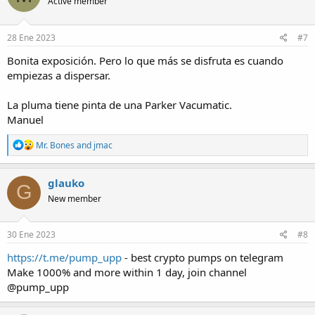
Active member
i
o
n
s
28 Ene 2023
#7
:
Bonita exposición. Pero lo que más se disfruta es cuando
empiezas a dispersar.
La pluma tiene pinta de una Parker Vacumatic.
Manuel
R
Mr. Bones
and
jmac
e
a
c
glauko
G
t
New member
i
o
n
s
30 Ene 2023
#8
:
https://t.me/pump_upp
- best crypto pumps on telegram
Make 1000% and more within 1 day, join channel
@pump_upp