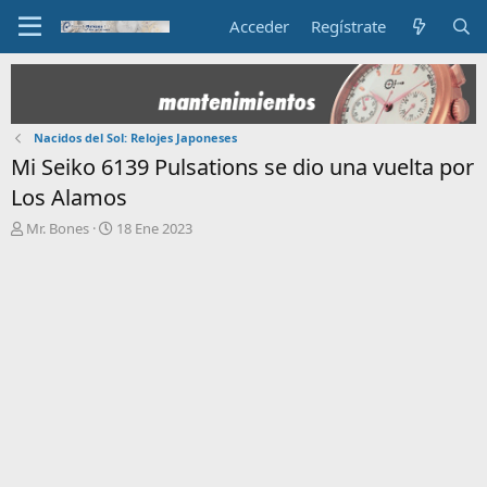
Acceder
Regístrate
Nacidos del Sol: Relojes Japoneses
Mi Seiko 6139 Pulsations se dio una vuelta por
Los Alamos
I
F
Mr. Bones
18 Ene 2023
n
e
i
c
c
h
i
a
a
d
d
e
o
i
r
n
d
i
e
c
l
i
t
o
e