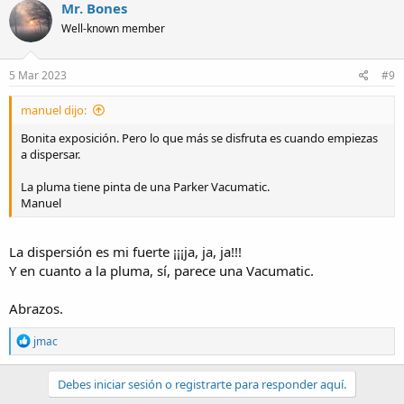
Mr. Bones
Well-known member
5 Mar 2023
#9
manuel dijo:
Bonita exposición. Pero lo que más se disfruta es cuando empiezas
a dispersar.
La pluma tiene pinta de una Parker Vacumatic.
Manuel
La dispersión es mi fuerte ¡¡¡ja, ja, ja!!!
Y en cuanto a la pluma, sí, parece una Vacumatic.
Abrazos.
R
jmac
e
a
c
Debes iniciar sesión o registrarte para responder aquí.
t