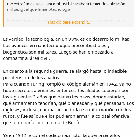
me extrañaría que el biocombustible acabara teniendo aplicación
militar, igual que la nanotecnología.
Sobre el receptor de la bomba atómica, parece que en esa guerra
Haz clic para expandir...
todos estaban trabajando para desarrollarla. Hace unos años que
circula el rumor de que los americanos emplearon uranio alemán:
capturaron el
U-234
, con material estratégico (óxido de uranio) y
Es verdad: la tecnología, en un 99%, es de desarrollo militar.
planos del avión Me 262, destinado a Japón. Parece razonable. Unos
Los avances en nanotecnología, biocombustibles y
años más y tal vez habríamos visto el primer hongo nuclear en San
biogenética son militares. Luego se han empezado a
Francisco o Londres. O Berlín.
compartir al área civil.
Somos así.
En cuanto a la segunda guerra, se alargó hasta lo indecible
por decisión de los aliados.
Para cuando Turing rompió el código alemán en 1942, ya no
hubo secretos alemanes: entonces, los aliados supieron por
los siguientes 3 años qué harían los nazis, donde estarían,
qué armamento tendrían, qué planeaban y qué pensaban. Los
ingleses, incluso, compartieron toda esa información con los
rusos, y fue así que ellos pudieron armar la colosal ofensiva
que terminaría con la toma de Berlín.
Ya en 1942, y con el código nazi roto, la guerra para los