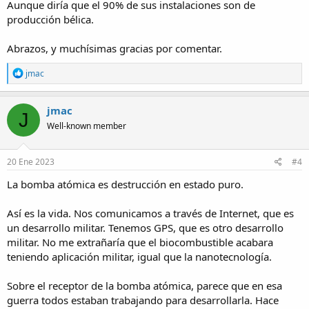
Aunque diría que el 90% de sus instalaciones son de
producción bélica.
Abrazos, y muchísimas gracias por comentar.
R
jmac
e
a
c
jmac
J
t
Well-known member
i
o
n
s
20 Ene 2023
#4
:
La bomba atómica es destrucción en estado puro.
Así es la vida. Nos comunicamos a través de Internet, que es
un desarrollo militar. Tenemos GPS, que es otro desarrollo
militar. No me extrañaría que el biocombustible acabara
teniendo aplicación militar, igual que la nanotecnología.
Sobre el receptor de la bomba atómica, parece que en esa
guerra todos estaban trabajando para desarrollarla. Hace