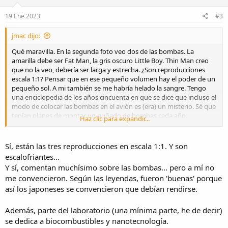
n
s
19 Ene 2023
#3
:
jmac dijo:
Qué maravilla. En la segunda foto veo dos de las bombas. La
amarilla debe ser Fat Man, la gris oscuro Little Boy. Thin Man creo
que no la veo, debería ser larga y estrecha. ¿Son reproducciones
escala 1:1? Pensar que en ese pequeño volumen hay el poder de un
pequeño sol. A mi también se me habría helado la sangre. Tengo
una enciclopedia de los años cincuenta en que se dice que incluso el
modo de colocar las bombas en el avión es (era) un misterio. Sé que
tenían planes de montar un puñado de bombas cada año,
Haz clic para expandir...
¿comentan algo sobre el tipo de bomba?
Veo que hay paneles sobre biocombustibles basados en algas,
Sí, están las tres reproducciones en escala 1:1. Y son
¿desarrollan el uso de energía nuclear con fines civiles y energías
escalofriantes...
alternativas? Se ve una instalación densa en información pero muy
Y sí, comentan muchísimo sobre las bombas... pero a mí no
amena.
me convencieron. Según las leyendas, fueron 'buenas' porque
así los japoneses se convencieron que debían rendirse.
Debe ser impresionante. Muchas gracias por compartirlo.
Además, parte del laboratorio (una mínima parte, he de decir)
se dedica a biocombustibles y nanotecnología.