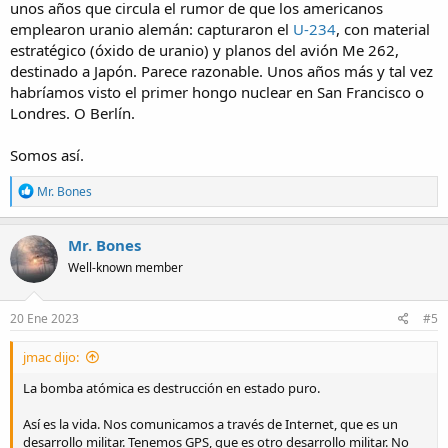
unos años que circula el rumor de que los americanos
emplearon uranio alemán: capturaron el
U-234
, con material
estratégico (óxido de uranio) y planos del avión Me 262,
destinado a Japón. Parece razonable. Unos años más y tal vez
habríamos visto el primer hongo nuclear en San Francisco o
Londres. O Berlín.
Somos así.
R
Mr. Bones
e
a
c
Mr. Bones
t
Well-known member
i
o
n
s
20 Ene 2023
#5
:
jmac dijo:
La bomba atómica es destrucción en estado puro.
Así es la vida. Nos comunicamos a través de Internet, que es un
desarrollo militar. Tenemos GPS, que es otro desarrollo militar. No