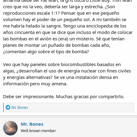
amarilla debe ser Fat Man, la gris oscuro Little Boy. Thin Man
creo que no la veo, debería ser larga y estrecha. ¿Son
reproducciones escala 1:1? Pensar que en ese pequeño
volumen hay el poder de un pequeño sol. A mi también se
me habría helado la sangre. Tengo una enciclopedia de los
años cincuenta en que se dice que incluso el modo de colocar
las bombas en el avión es (era) un misterio. Sé que tenían
planes de montar un puñado de bombas cada año,
¿comentan algo sobre el tipo de bomba?
Veo que hay paneles sobre biocombustibles basados en
algas, ¿desarrollan el uso de energía nuclear con fines civiles
y energías alternativas? Se ve una instalación densa en
información pero muy amena.
Debe ser impresionante. Muchas gracias por compartirlo.
R
Mr. Bones
e
a
c
Mr. Bones
t
Well-known member
i
o