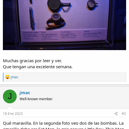
Muchas gracias por leer y ver.
Que tengan una excelente semana.
R
jmac
e
a
c
jmac
J
t
Well-known member
i
o
n
s
18 Ene 2023
#2
:
Qué maravilla. En la segunda foto veo dos de las bombas. La