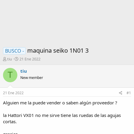
maquina seiko 1N01 3
BUSCO -
I
F
tiu
21 Ene 2022
n
e
i
c
tiu
T
c
h
New member
i
a
a
d
d
e
21 Ene 2022
#1
o
i
r
n
Alguien me la puede vender o saben algún proveedor ?
d
i
e
c
la Hattori VX01 no me sirve tiene las ruedas de las agujas
l
i
cortas.
t
o
e
m