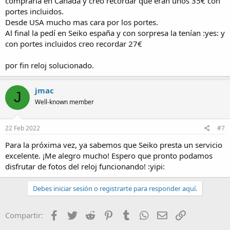
comprarla en Canadá y creo recordar que eran unos 35€ con
portes incluidos.
Desde USA mucho mas cara por los portes.
Al final la pedí en Seiko españa y con sorpresa la tenían :yes: y
con portes incluidos creo recordar 27€
por fin reloj solucionado.
jmac
J
Well-known member
22 Feb 2022
#7
Para la próxima vez, ya sabemos que Seiko presta un servicio
excelente. ¡Me alegro mucho! Espero que pronto podamos
disfrutar de fotos del reloj funcionando! :yipi:
Debes iniciar sesión o registrarte para responder aquí.
Facebook
Twitter
Reddit
Pinterest
Tumblr
WhatsApp
Email
Enlace
Compartir: