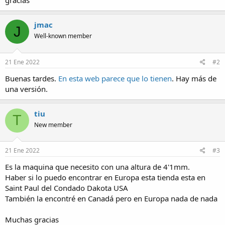
gracias
a
jmac
J
Well-known member
21 Ene 2022
#2
Buenas tardes.
En esta web parece que lo tienen
. Hay más de
una versión.
tiu
T
New member
21 Ene 2022
#3
Es la maquina que necesito con una altura de 4'1mm.
Haber si lo puedo encontrar en Europa esta tienda esta en
Saint Paul del Condado Dakota USA
También la encontré en Canadá pero en Europa nada de nada
Muchas gracias