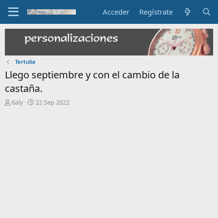
Acceder
Regístrate
Tertulia
Llego septiembre y con el cambio de la
castaña.
I
F
6aly
22 Sep 2022
n
e
i
c
c
h
i
a
a
d
d
e
o
i
r
n
d
i
e
c
l
i
t
o
e