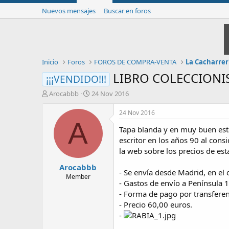
Nuevos mensajes
Buscar en foros
Inicio
Foros
FOROS DE COMPRA-VENTA
La Cacharrer
LIBRO COLECCIONIS
¡¡¡VENDIDO!!!
I
F
Arocabbb
24 Nov 2016
n
e
i
c
24 Nov 2016
c
h
A
Tapa blanda y en muy buen esta
i
a
a
d
escritor en los años 90 al cons
d
e
la web sobre los precios de est
o
i
Arocabbb
r
n
- Se envía desde Madrid, en el
d
i
Member
- Gastos de envío a Península 1
e
c
- Forma de pago por transferen
l
i
t
o
- Precio 60,00 euros.
e
-
m