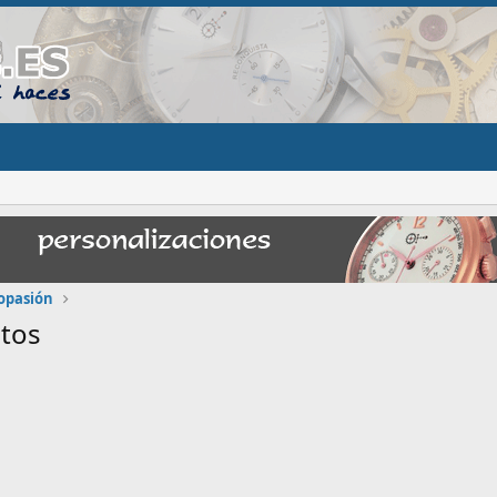
opasión
ctos