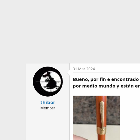
o
i
r
n
d
i
e
c
l
i
t
o
e
m
a
31 Mar 2024
Bueno, por fin e encontrado 
por medio mundo y están en 
thibor
Member