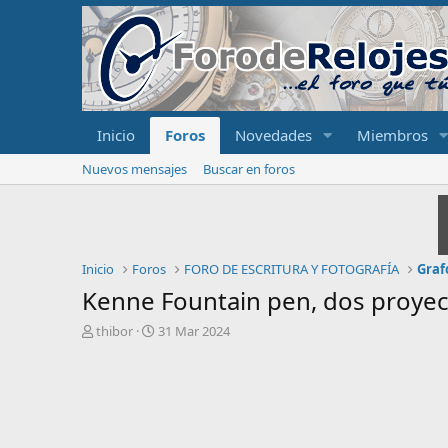
Inicio
Foros
Novedades
Miembros
Nuevos mensajes
Buscar en foros
Inicio
Foros
FORO DE ESCRITURA Y FOTOGRAFÍA
Graf
Kenne Fountain pen, dos proye
I
F
thibor
31 Mar 2024
n
e
i
c
c
h
i
a
a
d
d
e