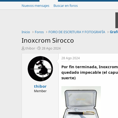
Nuevos mensajes
Buscar en foros
Inicio
Foros
FORO DE ESCRITURA Y FOTOGRAFÍA
Graf
Inoxcrom Sirocco
I
F
thibor
28 Ago 2024
n
e
i
c
28 Ago 2024
c
h
Por fin terminada, Inoxcrom
i
a
a
d
quedado impecable (el capuc
d
e
suerte)
o
i
thibor
r
n
d
i
Member
e
c
l
i
t
o
e
m