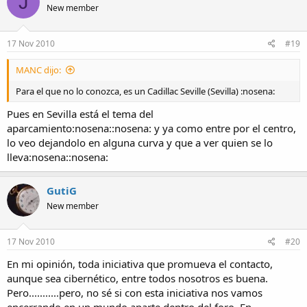
J
New member
17 Nov 2010
#19
MANC dijo:
Para el que no lo conozca, es un Cadillac Seville (Sevilla) :nosena:
Pues en Sevilla está el tema del
aparcamiento:nosena::nosena: y ya como entre por el centro,
lo veo dejandolo en alguna curva y que a ver quien se lo
lleva:nosena::nosena:
GutiG
New member
17 Nov 2010
#20
En mi opinión, toda iniciativa que promueva el contacto,
aunque sea cibernético, entre todos nosotros es buena.
Pero...........pero, no sé si con esta iniciativa nos vamos
encerrando en un mundo aparte dentro del foro. En