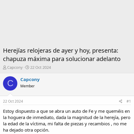
Herejías relojeras de ayer y hoy, presenta:
chapuza máxima para solucionar adelanto
I
F
Capcony
22 Oct 2024
n
e
i
c
Capcony
C
c
h
Member
i
a
a
d
d
e
22 Oct 2024
#1
o
i
r
n
Estoy dispuesto a que se abra un auto de Fe y me queméis en
d
i
la hoguera de inmediato, dada la magnitud de la herejía, pero
e
c
la edad de la víctima, mi falta de piezas y recambios , no me
l
i
ha dejado otra opción.
t
o