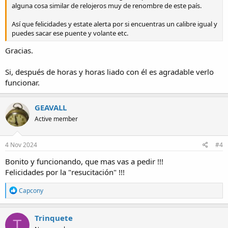
alguna cosa similar de relojeros muy de renombre de este país.
Así que felicidades y estate alerta por si encuentras un calibre igual y
puedes sacar ese puente y volante etc.
Gracias.
Si, después de horas y horas liado con él es agradable verlo
funcionar.
GEAVALL
Active member
4 Nov 2024
#4
Bonito y funcionando, que mas vas a pedir !!!
Felicidades por la "resucitación" !!!
R
Capcony
e
a
c
Trinquete
T
t