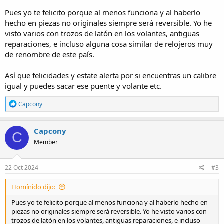
:
Pues yo te felicito porque al menos funciona y al haberlo
hecho en piezas no originales siempre será reversible. Yo he
visto varios con trozos de latón en los volantes, antiguas
reparaciones, e incluso alguna cosa similar de relojeros muy
de renombre de este país.
Así que felicidades y estate alerta por si encuentras un calibre
igual y puedes sacar ese puente y volante etc.
R
Capcony
e
a
c
Capcony
C
t
Member
i
o
n
s
22 Oct 2024
#3
:
Homínido dijo:
Pues yo te felicito porque al menos funciona y al haberlo hecho en
piezas no originales siempre será reversible. Yo he visto varios con
trozos de latón en los volantes, antiguas reparaciones, e incluso