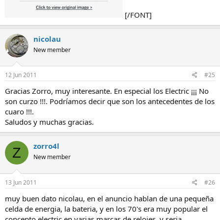
[/FONT]
nicolau
New member
12 Jun 2011
#25
Gracias Zorro, muy interesante. En especial los Electric ¡¡¡ No
son curzo !!!. Podríamos decir que son los antecedentes de los
cuaro !!!.
Saludos y muchas gracias.
zorro4l
Z
New member
13 Jun 2011
#26
muy buen dato nicolau, en el anuncio hablan de una pequeña
celda de energia, la bateria, y en los 70's era muy popular el
concepto electric en varias marcas de relojes. y seria