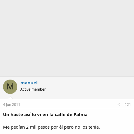
m
a
manuel
M
Active member
4 Jun 2011
#21
Un haste así lo vi en la calle de Palma
Me pedían 2 mil pesos por él pero no los tenía.