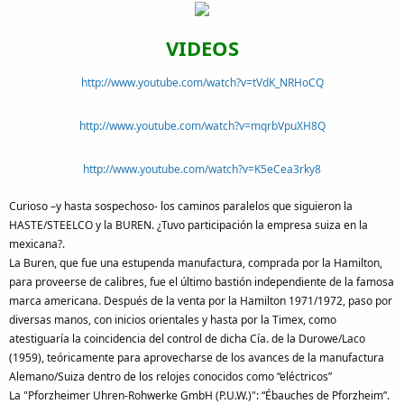
VIDEOS
http://www.youtube.com/watch?v=tVdK_NRHoCQ
http://www.youtube.com/watch?v=mqrbVpuXH8Q
http://www.youtube.com/watch?v=K5eCea3rky8
Curioso –y hasta sospechoso- los caminos paralelos que siguieron la
HASTE/STEELCO y la BUREN. ¿Tuvo participación la empresa suiza en la
mexicana?.
La Buren, que fue una estupenda manufactura, comprada por la Hamilton,
para proveerse de calibres, fue el último bastión independiente de la famosa
marca americana. Después de la venta por la Hamilton 1971/1972, paso por
diversas manos, con inicios orientales y hasta por la Timex, como
atestiguaría la coincidencia del control de dicha Cía. de la Durowe/Laco
(1959), teóricamente para aprovecharse de los avances de la manufactura
Alemano/Suiza dentro de los relojes conocidos como “eléctricos”
La "Pforzheimer Uhren-Rohwerke GmbH (P.U.W.)": “Ébauches de Pforzheim”.