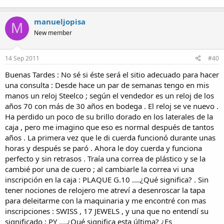
manueljopisa
M
New member
14 Sep 2011
#40
Buenas Tardes : No sé si éste será el sitio adecuado para hacer
una consulta : Desde hace un par de semanas tengo en mis
manos un reloj Steelco ; según el vendedor es un reloj de los
años 70 con más de 30 años en bodega . El reloj se ve nuevo .
Ha perdido un poco de su brillo dorado en los laterales de la
caja , pero me imagino que eso es normal después de tantos
años . La primera vez que le di cuerda funcionó durante unas
horas y después se paró . Ahora le doy cuerda y funciona
perfecto y sin retrasos . Traía una correa de plástico y se la
cambié por una de cuero ; al cambiarle la correa vi una
inscripción en la caja : PLAQUE G.10 ....¿Qué significa? . Sin
tener nociones de relojero me atreví a desenroscar la tapa
para deleitarme con la maquinaria y me encontré con mas
inscripciones : SWISS , 17 JEWELS , y una que no entendí su
significado : PY ....¿Qué significa esta última? ¿Es