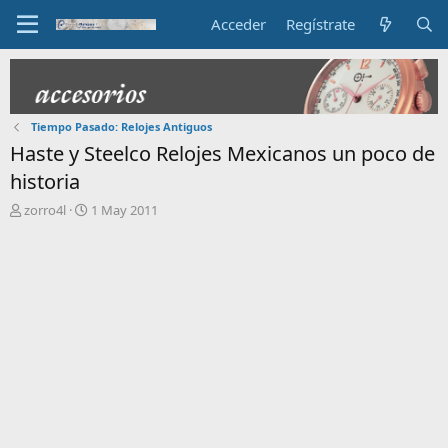
Acceder
Regístrate
Tiempo Pasado: Relojes Antiguos
Haste y Steelco Relojes Mexicanos un poco de
historia
I
F
zorro4l
1 May 2011
n
e
i
c
c
h
i
a
a
d
d
e
o
i
r
n
d
i
e
c
l
i
t
o
e