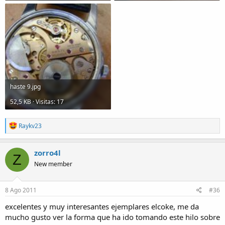
haste 9.jpg
52,5 KB · Visitas: 17
R
Raykv23
e
a
c
zorro4l
Z
t
New member
i
o
n
s
8 Ago 2011
#36
:
excelentes y muy interesantes ejemplares elcoke, me da
mucho gusto ver la forma que ha ido tomando este hilo sobre