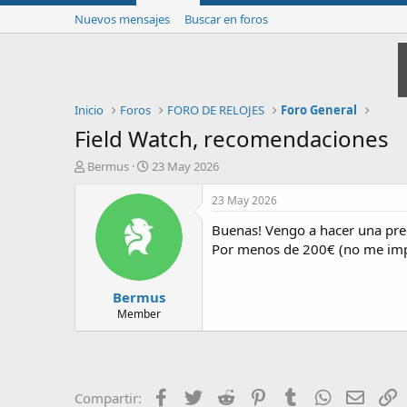
Nuevos mensajes
Buscar en foros
Inicio
Foros
FORO DE RELOJES
Foro General
Field Watch, recomendaciones
I
F
Bermus
23 May 2026
n
e
i
c
23 May 2026
c
h
Buenas! Vengo a hacer una pre
i
a
a
d
Por menos de 200€ (no me imp
d
e
o
i
Bermus
r
n
d
i
Member
e
c
l
i
t
o
e
m
Facebook
Twitter
Reddit
Pinterest
Tumblr
WhatsApp
Email
E
Compartir: