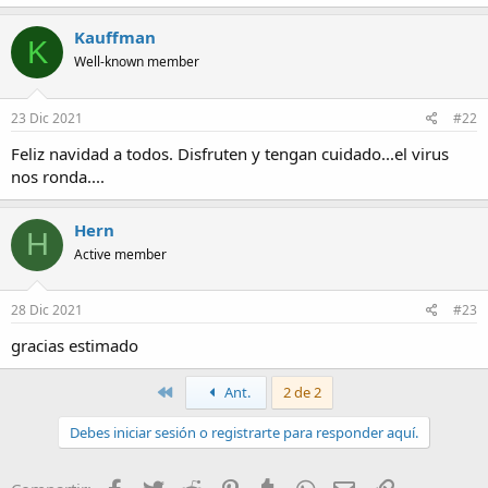
a
Kauffman
K
Well-known member
23 Dic 2021
#22
Feliz navidad a todos. Disfruten y tengan cuidado...el virus
nos ronda....
Hern
H
Active member
28 Dic 2021
#23
gracias estimado
Primero
Ant.
2 de 2
Debes iniciar sesión o registrarte para responder aquí.
Facebook
Twitter
Reddit
Pinterest
Tumblr
WhatsApp
Email
Enlace