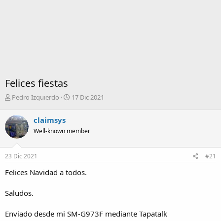
Felices fiestas
I
F
Pedro Izquierdo
17 Dic 2021
n
e
i
c
claimsys
c
h
Well-known member
i
a
a
d
d
e
23 Dic 2021
#21
o
i
r
n
Felices Navidad a todos.
d
i
e
c
Saludos.
l
i
t
o
e
Enviado desde mi SM-G973F mediante Tapatalk
m