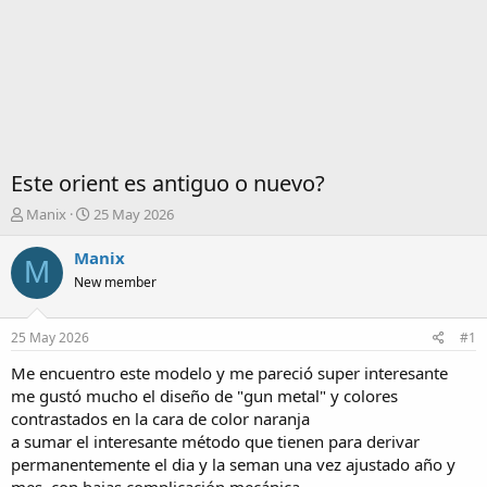
Este orient es antiguo o nuevo?
I
F
Manix
25 May 2026
n
e
i
c
Manix
M
c
h
New member
i
a
a
d
d
e
25 May 2026
#1
o
i
r
n
Me encuentro este modelo y me pareció super interesante
d
i
me gustó mucho el diseño de "gun metal" y colores
e
c
contrastados en la cara de color naranja
l
i
a sumar el interesante método que tienen para derivar
t
o
permanentemente el dia y la seman una vez ajustado año y
e
m