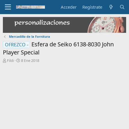
Acceder
Regístrate
Mercadillo de la Fornitura
Esfera de Seiko 6138-8030 John
OFREZCO -
Player Special
I
F
Fildi
8 Ene 2018
n
e
i
c
c
h
i
a
a
d
d
e
o
i
r
n
d
i
e
c
l
i
t
o
e