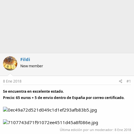
m
a
Fildi
New member
8 Ene 2018
#1
Se encuentra en excelente estado.
Precio: 65 euros + 5 de envio dentro de España por correo certificado.
Última edición por un moderador:
8 Ene 2018