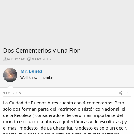
Dos Cementerios y una Flor
I
F
Mr. Bones
9 Oct 2015
n
e
i
c
Mr. Bones
c
h
Well-known member
i
a
a
d
d
e
9 Oct 2015
#1
o
i
r
n
La Ciudad de Buenos Aires cuenta con 4 cementerios. Pero
d
i
solo dos forman parte del Patrimonio Histórico Nacional: el
e
c
de la Recoleta ( considerado el tercero mas importante del
l
i
mundo en cuanto a obras arquitectónicas y de esculturas ) y
t
o
el mas "modesto" de La Chacarita. Modesto es solo un decir,
e
m