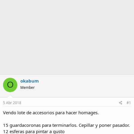
m
a
okabum
O
Member
5 Abr 2018
#1
Vendo lote de accesorios para hacer homages.
15 guardacoronas para terminarlos. Cepillar y poner pasador.
12 esferas para pintar a gusto