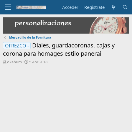
Acceder
Regístrate
Mercadillo de la Fornitura
Diales, guardacoronas, cajas y
OFREZCO -
corona para homages estilo panerai
I
F
okabum
5 Abr 2018
n
e
i
c
c
h
i
a
a
d
d
e
o
i
r
n
d
i
e
c
l
i
t
o
e