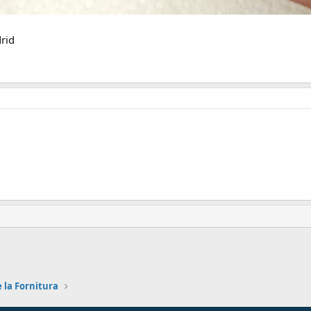
rid
nlace
 la Fornitura