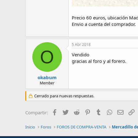
Precio 60 euros, ubicación Mad
Envio a cuenta del comprador.
5 Abr 2018
O
Vendido
gracias al foro y al forero.
okabum
Member
Cerrado para nuevas respuestas.
Facebook
Twitter
Reddit
Pinterest
Tumblr
WhatsApp
Email
E
Compartir:
Inicio
Foros
FOROS DE COMPRA-VENTA
Mercadillo de