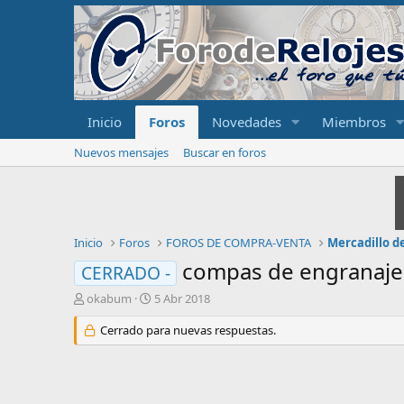
Inicio
Foros
Novedades
Miembros
Nuevos mensajes
Buscar en foros
Inicio
Foros
FOROS DE COMPRA-VENTA
Mercadillo de
compas de engranajes
CERRADO -
I
F
okabum
5 Abr 2018
n
e
i
Cerrado para nuevas respuestas.
c
c
h
i
a
a
d
d
e