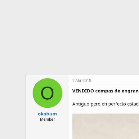
o
i
r
n
d
i
e
c
l
i
t
o
e
m
a
5 Abr 2018
O
VENDIDO compas de engranaj
Antiguo pero en perfecto estad
okabum
Member