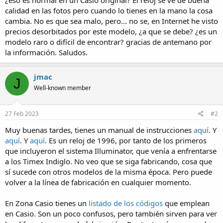
¿eso es normal en un Casio original? El reloj se ve de buena
a
calidad en las fotos pero cuando lo tienes en la mano la cosa
cambia. No es que sea malo, pero... no se, en Internet he visto
precios desorbitados por este modelo, ¿a que se debe? ¿es un
modelo raro o difícil de encontrar? gracias de antemano por
la información. Saludos.
jmac
J
Well-known member
27 Feb 2023
#2
Muy buenas tardes, tienes un manual de instrucciones
aquí
. Y
aquí
. Y
aquí
. Es un reloj de 1996, por tanto de los primeros
que incluyeron el sistema Illuminator, que venía a enfrentarse
a los Timex Indiglo. No veo que se siga fabricando, cosa que
sí sucede con otros modelos de la misma época. Pero puede
volver a la línea de fabricación en cualquier momento.
En Zona Casio tienes un
listado de los códigos
que emplean
en Casio. Son un poco confusos, pero también sirven para ver