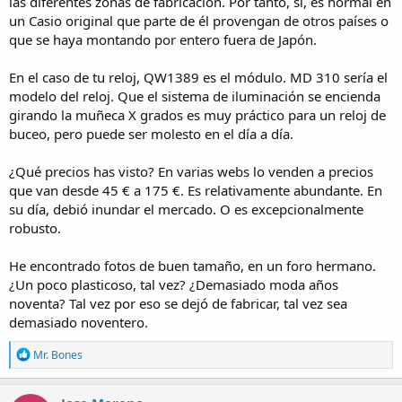
las diferentes zonas de fabricación. Por tanto, sí, es normal en
un Casio original que parte de él provengan de otros países o
que se haya montando por entero fuera de Japón.
En el caso de tu reloj, QW1389 es el módulo. MD 310 sería el
modelo del reloj. Que el sistema de iluminación se encienda
girando la muñeca X grados es muy práctico para un reloj de
buceo, pero puede ser molesto en el día a día.
¿Qué precios has visto? En varias webs lo venden a precios
que van desde 45 € a 175 €. Es relativamente abundante. En
su día, debió inundar el mercado. O es excepcionalmente
robusto.
He encontrado fotos de buen tamaño, en un foro hermano.
¿Un poco plasticoso, tal vez? ¿Demasiado moda años
noventa? Tal vez por eso se dejó de fabricar, tal vez sea
demasiado noventero.
R
Mr. Bones
e
a
c