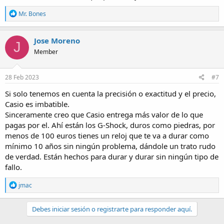
R
Mr. Bones
e
a
c
Jose Moreno
J
t
Member
i
o
n
s
28 Feb 2023
#7
:
Si solo tenemos en cuenta la precisión o exactitud y el precio,
Casio es imbatible.
Sinceramente creo que Casio entrega más valor de lo que
pagas por el. Ahí están los G-Shock, duros como piedras, por
menos de 100 euros tienes un reloj que te va a durar como
mínimo 10 años sin ningún problema, dándole un trato rudo
de verdad. Están hechos para durar y durar sin ningún tipo de
fallo.
R
jmac
e
a
c
Debes iniciar sesión o registrarte para responder aquí.
t