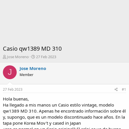
Casio qw1389 MD 310
I
F
Jose Moreno
27 Feb 2023
n
e
i
c
Jose Moreno
J
c
h
Member
i
a
a
d
d
e
27 Feb 2023
#1
o
i
r
n
Hola buenas,
d
i
Ha llegado a mis manos un Casio estilo vintage, modelo
e
c
qw1389 MD 310. Apenas he encontrado información sobre él
l
i
y, supongo, que es un modelo discontinuado hace años. En la
t
o
tapa pone Korea Mov't y cased in Japan
e
m