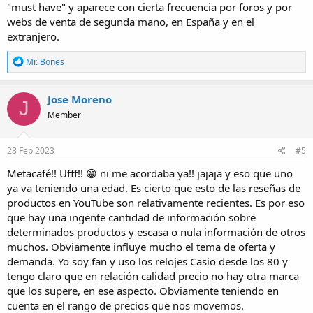
"must have" y aparece con cierta frecuencia por foros y por
webs de venta de segunda mano, en España y en el
extranjero.
R
Mr. Bones
e
a
c
Jose Moreno
J
t
Member
i
o
n
s
28 Feb 2023
#5
:
Metacafé!! Ufff!! 😁 ni me acordaba ya!! jajaja y eso que uno
ya va teniendo una edad. Es cierto que esto de las reseñas de
productos en YouTube son relativamente recientes. Es por eso
que hay una ingente cantidad de información sobre
determinados productos y escasa o nula información de otros
muchos. Obviamente influye mucho el tema de oferta y
demanda. Yo soy fan y uso los relojes Casio desde los 80 y
tengo claro que en relación calidad precio no hay otra marca
que los supere, en ese aspecto. Obviamente teniendo en
cuenta en el rango de precios que nos movemos.