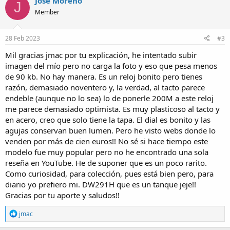
Jose Moreno
J
t
Member
i
o
n
s
28 Feb 2023
#3
:
Mil gracias jmac por tu explicación, he intentado subir
imagen del mío pero no carga la foto y eso que pesa menos
de 90 kb. No hay manera. Es un reloj bonito pero tienes
razón, demasiado noventero y, la verdad, al tacto parece
endeble (aunque no lo sea) lo de ponerle 200M a este reloj
me parece demasiado optimista. Es muy plasticoso al tacto y
en acero, creo que solo tiene la tapa. El dial es bonito y las
agujas conservan buen lumen. Pero he visto webs donde lo
venden por más de cien euros!! No sé si hace tiempo este
modelo fue muy popular pero no he encontrado una sola
reseña en YouTube. He de suponer que es un poco rarito.
Como curiosidad, para colección, pues está bien pero, para
diario yo prefiero mi. DW291H que es un tanque jeje!!
Gracias por tu aporte y saludos!!
R
jmac
e
a