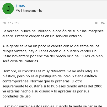
c
jmac
J
t
Well-known member
i
o
n
s
28 Feb 2023
#4
:
La verdad, nunca he utilizado la opción de subir las imágenes
al foro. Prefiero cargarlas en un servicio externo.
A la gente se le va un poco la cabeza con lo del tema de los
relojes vintage, hay quienes creen que pueden vender un
Casio noventero por encima del precio original. Si les va bien,
será cosa de imitarles.
Hombre, el DW291H es muy diferente. Se ve más reloj. Es
plástico, pero no es el plastiquito del otro. Y tiene estética
contemporánea. Normal que lo prefieras. El otro
seguramente te gustaría si lo hubieses tenido antes del 2000.
Ya estarías hecho a su diseño y lo apreciarías por sus
bondades de uso.
La mayor parte de estos relojes, cuando la gente se cansa de