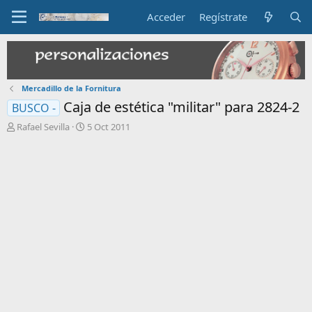
Acceder
Regístrate
Mercadillo de la Fornitura
Caja de estética "militar" para 2824-2
BUSCO -
I
F
Rafael Sevilla
5 Oct 2011
n
e
i
c
c
h
i
a
a
d
d
e
o
i
r
n
d
i
e
c
l
i
t
o
e
m