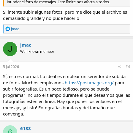
inundar el foro de mensajes. Este límite nos afecta a todos.
Si intente subir algunas fotos, pero me dice que el archivo es
demasiado grande y no pude hacerlo
R
jmac
e
a
c
jmac
J
t
Well-known member
i
o
n
s
5 Jul 2026
#4
:
Sí, eso es normal. Lo ideal es emplear un servidor de subida
de fotos. Muchos empleamos
https://postimages.org/
para
subir fotografías. Es un poco tedioso, pero se puede
programar incluso el tiempo durante el que deseamos que las
fotografías estén en línea. Hay que poner los enlaces en el
mensaje, ¡y listo! Fotografías bonitas y del tamaño que
convenga.
6138
6