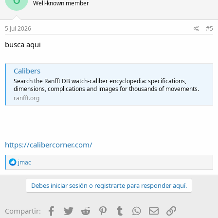
Well-known member
5 Jul 2026
#5
busca aqui
Calibers
Search the Ranfft DB watch-caliber encyclopedia: specifications,
dimensions, complications and images for thousands of movements.
ranfft.org
https://calibercorner.com/
R
jmac
e
a
c
Debes iniciar sesión o registrarte para responder aquí.
t
i
o
Facebook
Twitter
Reddit
Pinterest
Tumblr
WhatsApp
Email
Enlace
Compartir:
n