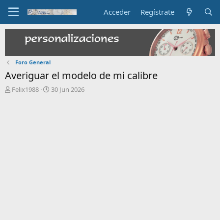
Acceder
Regístrate
Foro General
Averiguar el modelo de mi calibre
I
F
Felix1988
30 Jun 2026
n
e
i
c
c
h
i
a
a
d
d
e
o
i
r
n
d
i
e
c
l
i
t
o
e
m