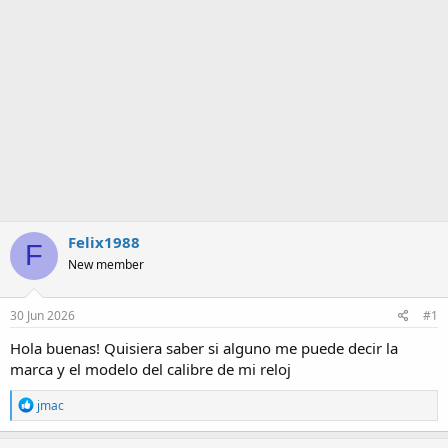
a
Felix1988
F
New member
30 Jun 2026
#1
Hola buenas! Quisiera saber si alguno me puede decir la
marca y el modelo del calibre de mi reloj
R
jmac
e
a