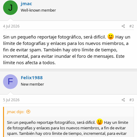
c
jmac
J
t
Well-known member
i
o
n
s
4 Jul 2026
#2
:
Sin un pequeño reportaje fotográfico, será difícil.
Hay un
límite de fotografías y enlaces para los nuevos miembros, a
fin de evitar spam. También hay otro límite de tiempo,
incremental, para evitar inundar el foro de mensajes. Este
límite nos afecta a todos.
Felix1988
F
New member
5 Jul 2026
#3
jmac dijo:
Sin un pequeño reportaje fotográfico, será difícil.
Hay un límite
de fotografías y enlaces para los nuevos miembros, a fin de evitar
spam. También hay otro límite de tiempo, incremental, para evitar