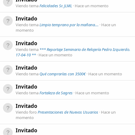
Viendo tema
Felicidades Sr. JLML
Hace un momento
Invitado
Viendo tema
Limpio temprano por la mañana....
Hace un
momento
Invitado
Viendo tema
*** Reportaje Seminario de Relojería Pedro Izquierdo.
17-04-10 **
Hace un momento
Invitado
Viendo tema
Qué comprarías con 3500€
Hace un momento
Invitado
Viendo tema
Fortaleza de Sagres
Hace un momento
Invitado
Viendo foro
Presentaciones de Nuevos Usuarios
Hace un
momento
Invitado