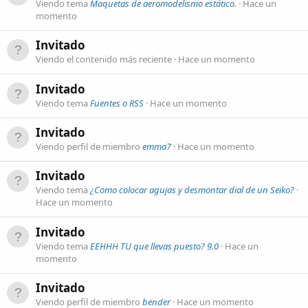
Viendo tema
Maquetas de aeromodelismo estático.
Hace un
momento
Invitado
Viendo el contenido más reciente
Hace un momento
Invitado
Viendo tema
Fuentes o RSS
Hace un momento
Invitado
Viendo perfil de miembro
emma7
Hace un momento
Invitado
Viendo tema
¿Como colocar agujas y desmontar dial de un Seiko?
Hace un momento
Invitado
Viendo tema
EEHHH TU que llevas puesto? 9.0
Hace un
momento
Invitado
Viendo perfil de miembro
bender
Hace un momento