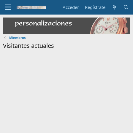
Acceder
Regístrate
Miembros
Visitantes actuales