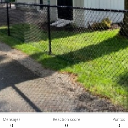
Mensajes
Reaction score
Puntos
0
0
0