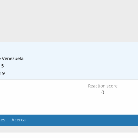
e
Venezuela
15
019
Reaction score
0
nes
Acerca