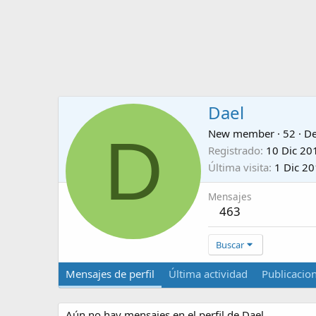
Dael
D
New member
·
52
·
D
Registrado
10 Dic 20
Última visita
1 Dic 2
Mensajes
463
Buscar
Mensajes de perfil
Última actividad
Publicacio
Aún no hay mensajes en el perfil de Dael.