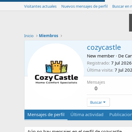
Visitantes actuales
Nuevos mensajes de perfil
Buscar en m
Inicio
Miembros
cozycastle
New member
·
De
Ca
Registrado
7 Jul 2026
Última visita
7 Jul 20
Mensajes
0
Buscar
Mensajes de perfil
Última actividad
Publicacio
Aún no hay mensajes en el perfil de cozycastle.