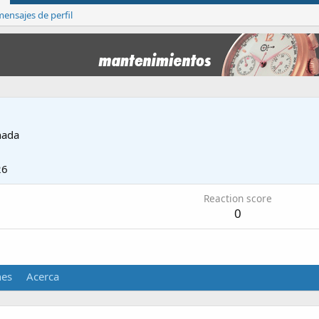
ensajes de perfil
nada
26
Reaction score
0
nes
Acerca