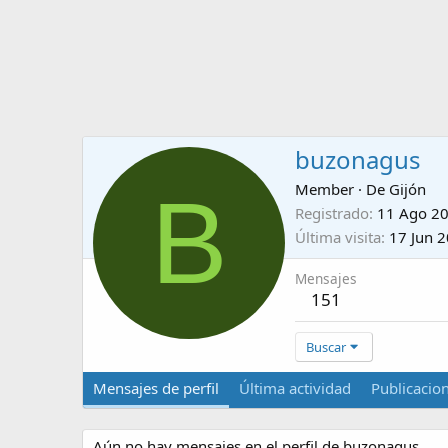
buzonagus
B
Member
·
De
Gijón
Registrado
11 Ago 2
Última visita
17 Jun 
Mensajes
151
Buscar
Mensajes de perfil
Última actividad
Publicacio
Aún no hay mensajes en el perfil de buzonagus.