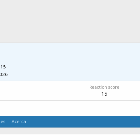
015
2026
Reaction score
15
nes
Acerca