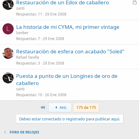
C
Restauración de un Edox de caballero
e
santi
Respuestas
11
29 Ene 2008
r
r
La historia de mi CYMA, mi primer vintage
a
L
lumber
d
Respuestas
7
29 Ene 2008
o
Restauración de esfera con acabado "Soleil"
Rafael Sevilla
Respuestas
3
28 Ene 2008
Puesta a punto de un Longines de oro de
caballero
santi
Respuestas
10
26 Ene 2008
Primero
Ant.
175 de 175
Debes estar conectado o registrado para publicar aquí.
FORO DE RELOJES