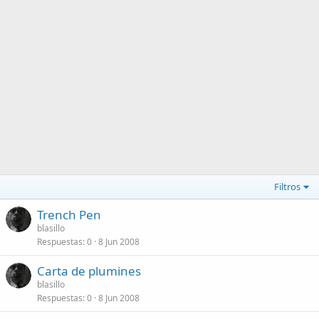
Filtros
Trench Pen
blasillo
Respuestas
0
8 Jun 2008
Carta de plumines
blasillo
Respuestas
0
8 Jun 2008