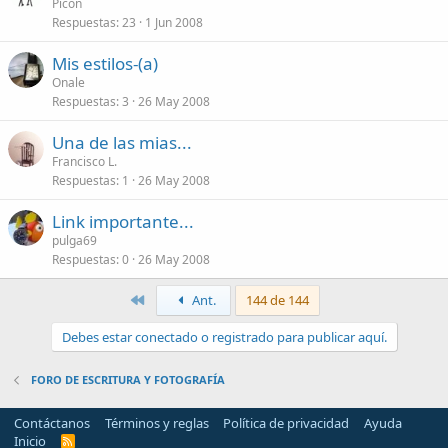
Picón
Respuestas
23
1 Jun 2008
Mis estilos-(a)
Onale
Respuestas
3
26 May 2008
Una de las mias...
Francisco L.
Respuestas
1
26 May 2008
Link importante...
pulga69
Respuestas
0
26 May 2008
Primero
Ant.
144 de 144
Debes estar conectado o registrado para publicar aquí.
FORO DE ESCRITURA Y FOTOGRAFÍA
Contáctanos
Términos y reglas
Política de privacidad
Ayuda
Inicio
R