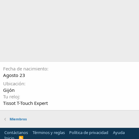
Fecha de nacimiento
Agosto 23
Ubicación
Gijón
Tu reloj
Tissot T-Touch Expert
Miembros
Contáctanos
Términos y reglas
Política de privacidad
Ayuda
Inicio
R