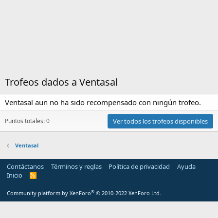
Trofeos dados a Ventasal
Ventasal aun no ha sido recompensado con ningún trofeo.
Puntos totales: 0
Ver todos los trofeos disponibles
Ventasal
Contáctanos
Términos y reglas
Política de privacidad
Ayuda
Inicio
R
S
S
®
Community platform by XenForo
© 2010-2022 XenForo Ltd.