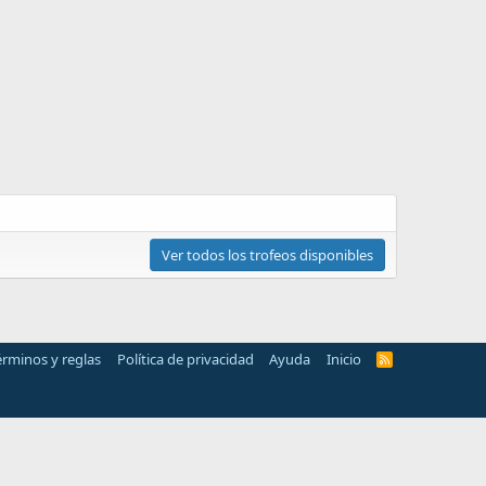
Ver todos los trofeos disponibles
érminos y reglas
Política de privacidad
Ayuda
Inicio
R
S
S