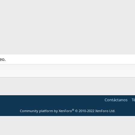
eo.
Contáctanos
T
®
Community platform by XenForo
© 2010-2022 XenForo Ltd.