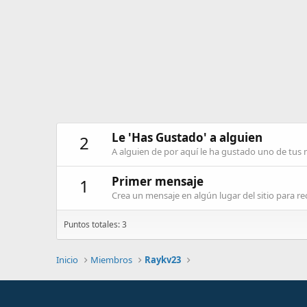
Le 'Has Gustado' a alguien
2
A alguien de por aquí le ha gustado uno de tus
Primer mensaje
1
Crea un mensaje en algún lugar del sitio para rec
Puntos totales: 3
Inicio
Miembros
Raykv23