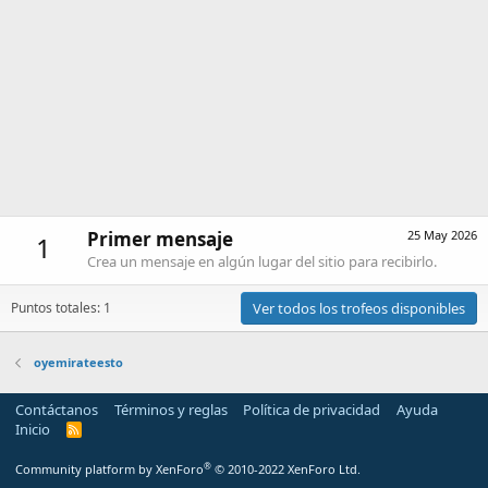
Primer mensaje
25 May 2026
1
Crea un mensaje en algún lugar del sitio para recibirlo.
Puntos totales: 1
Ver todos los trofeos disponibles
oyemirateesto
Contáctanos
Términos y reglas
Política de privacidad
Ayuda
Inicio
R
S
S
®
Community platform by XenForo
© 2010-2022 XenForo Ltd.