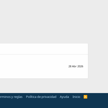
28 Abr 2026
érminos y reglas
Política de privacidad
Ayuda
Inicio
R
S
S